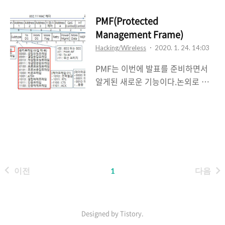
사용해보았거나 직접 Airodump를
구현해보면 알겠지만 무선의 채널
PMF(Protected
hopping의 구현이 필요하다 기존
Management Frame)
에 사용할때는 아래와같이
Hacking/Wireless
2020. 1. 24. 14:03
iwconfig 명령어를 이용해서 프레
PMF는 이번에 발표를 준비하면서
임을 캡쳐할 channel을 하나씩 옮
알게된 새로운 기능이다.논외로 일
겨가며 진행하였다.. 하지만
정이 자꾸 생겨서 발표하기까지 너
wireshark에는 이런걸 굳이 하나씩
무 오랜기간이 걸렸다.그럼에도 좋
입력하지않아도 channel을
은 자리와 경험을 제공해주신 관계
hopping 할 수 있는 방법이 있었
자분들께 너무 감사했다.( 분위기부
다.. 우연치 않게 발견했는데 개꿀~
터 열정까지 많이 배우고 느낄 수 있
와이어샤크 필터있는 쪽 공백에서
어서 너무 좋았습니다!! ) 삼성 갤럭
우클릭을 하면 wireless Toolbar를
이전
1
다음
시에 존재하는 기능으로 일정 모델
켤 수있다. 클릭해서 체크를 진행해
이후에 있다고 한다.(검색해보니 최
보자 짜잔~ wireless => monitor
소 S8 이상) 해당 기능은 2009년에
모드인 ..
등장했으며 IEEE802.11w에서공격
Designed by Tistory.