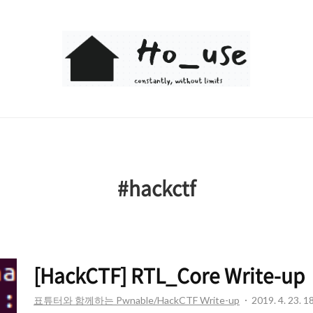
Ho_use
#hackctf
[HackCTF] RTL_Core Write-up
표튜터와 함께하는 Pwnable/HackCTF Write-up
2019. 4. 23. 1