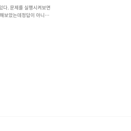
걸려있다. 문제를 실행시켜보면
력해보았는데정답이 아니기
코드를 보도록 하
de는 0x0C0D9B0A7 이라
e함수의 인자로 넘어가고거기서
check_passcode함수
 4바이트씩커진 위치의 메
서 더한 값이 바로 hash..