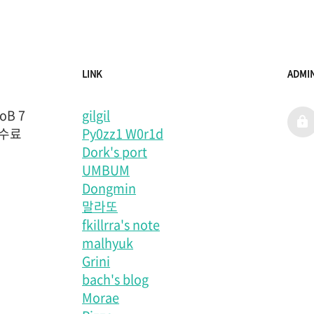
LINK
ADMI
B 7
gilgil
admi
 수료
Py0zz1 W0r1d
Dork's port
UMBUM
Dongmin
말라또
fkillrra's note
malhyuk
Grini
bach's blog
Morae