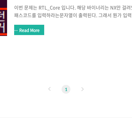
이번 문제는 RTL_Core 입니다. 해당 바이너리는 NX만 
패스코드를 입력하라는문자열이 출력된다. 그래서 뭔가 입
때문에 분석을 통해서 정답을 맞춰야했다. IDA를 이용해서 
자.hashcode를 맞춰야 다음단계로 넘어갈 수 있다. hashco
Read More
는 것을 확인했다.우리가 입력한 값은 check_passcod
계산된 값이 바로 위에서 찾은 hashcode와 같아야한다. 그럼 
를 보도록 하자.동작원리는 간단했다. 기준이되는 메모리부터
모리 위치(+4, +8, +12, +16)의 값을 읽었고그 값들을 계속해
이
다
1
전
음