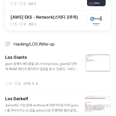
cialty 자격증 후기(2023.07.09)
2
0
조회
5
[AWS] EKS - Network(스터디 2주차)
5
0
조회
3
Hacking/LOS Write-up
분류 전체보기
주요 글 목록
Los Giants
글 내용
giant 문제의 쿼리문을 보니 fromprobe_giant로 인하
여 제대로 쿼리가 동작하지 않음을 알 수 있었다. 그러므로
저사에 들어가는 shit값이 공백을 나타내면 clear를 할 수
있을 것 같았다. 공백을 나타내는 값들을 넣기위해 가장먼
작성시간
0
0
2018. 8. 8.
저 생각난 %0c를 넣었더니 바로 클리어~ 되었다
Los Darkelf
글 내용
darkelf도 이전 문제 wolfman과 마찬가지로 뒤에 gues
t 를 무마시키고 id 값을 admin으로 진행하면 될꺼 같았다
단, 필터에 or 나 and 가 있음으로 이를 우회해야한다고