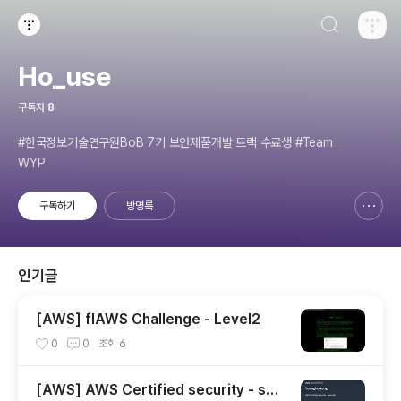
검색하기
티스토리
Ho_use
구독자
8
#한국정보기술연구원BoB 7기 보안제품개발 트랙 수료생 #Team
WYP
구독하기
방명록
신고하기 레이어
열기
인기글
[AWS] flAWS Challenge - Level2
0
0
조회
6
[AWS] AWS Certified security - spe