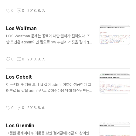
생각이 들었다 or 을 || 로 해주었더니 깰끔하게 clear 되
작성시간
0
0
2018. 8. 7.
었다!!
Los Wolfman
글 내용
LOS Wolfman 문제는 공백에 대한 필터가 걸려있다. 또
한 조건은 admin이면 됨으로 pw 부분에 거짓을 걸어 gu
est에 대한 값을 무마시키고or로 admin을 참으로 만들면
해결된다고 생각하였다.하지만 공백이 나올경우 필터에 걸
작성시간
0
0
2018. 8. 7.
림으로 공백을 우회할 %20을 사용하였지만 띄어쓰기도
필터에 걸렸다.그래서 %09를 이용하여 우회를 하였더니
클리어되었따~
Los Cobolt
글 내용
이 문제의 쿼리를 보니 id 값이 admin이여야 성공한다 그
러므로 id 값을 admin으로 넣어준다음 뒤에 패스워드는
비교하지 않으므로 주석처리를 해버리면 될 것 같다. 여윽
시나 깰끔하게 성공~
작성시간
0
0
2018. 8. 6.
Los Gremlin
글 내용
그램린 문제이다 쿼리문을 보면 결과값에 id값 이 참이면