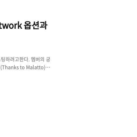
나 편리한 tool들이 포함되어있
Network 옵션과
스팅하려고한다. 멤버의 궁
nks to Malatto)
대한 내용을 분석한 내용이며
해당설정을 사용하지 않기를
용하기보단 단순히 궁금증으
kind: Pod metadata:
 nginx ports: - name: