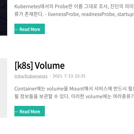
Kubernetes에서의 Probe란 이름 그대로 조사, 진단의 
류가 존재한다. - livenessProbe, readnessProbe, star
kubelet이 컨테이너에 의해 구현된 핸들러를 호출하여 응
진단하는 것을 의미한다. * 응답 결과 - Success : 해당 
Read More
Failure : 해당 컨테이너가 진단에 실패함 - UnKnown :
러도 호출되지 않음 * 핸들러의 종류 Exec : 컨터이너 내에 
령어 상태코드가 0으로 종료되면 진단에 성공(Success)한 것으
컨터이너 IP 주소에 대해 지..
[k8s] Volume
Infra/Kubernetes
2021. 7. 13. 22:35
Container에는 volume을 Mount해서 서비스에 반드
될 정보들을 보관할 수 있다. 이러한 volume에는 여러종류가 있다.
시 볼륨으로 생각하면된다, Pod가 삭제되면 같이 사라진다. 
공간에 volume을 Mount한다. => 컨테이너 기준이 아닌
Read More
너가 삭제되더라도 Pod만 실행중이라면 데이터를 잃을 문제는 
제되면 emptyDir 보관 데이터는 날아간다.... 2. hostPath