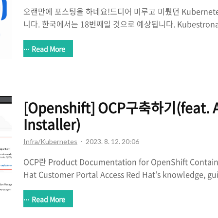
오랜만에 포스팅을 하네요!드디어 미루고 미뤘던 Kubernet
니다. 한국에서는 18번째일 것으로 예상됩니다. Kubestronaut
power your Kubernetes skills. The Kubestronaut pro
community leaders who have consistently invested in
Read More
education and grown their skill level with Kubern
고 싶었던 회사의 우대사항이어서 처음 알게되고, 찾아보니 
는데 쓰는건지 알아봤다가,오토힐링이나 Desired state를 따
[Openshift] OCP구축하기(feat. A
Installer)
Infra/Kubernetes
2023. 8. 12. 20:06
OCP란 Product Documentation for OpenShift Containe
Hat Customer Portal Access Red Hat’s knowledge, gu
through your subscription. access.redhat.com
어서 구축해보았다. Openshift Contianer Platform의 약자
Read More
기반의 Redhat에서 만든 서비스이다. kubernetes에 추가적으