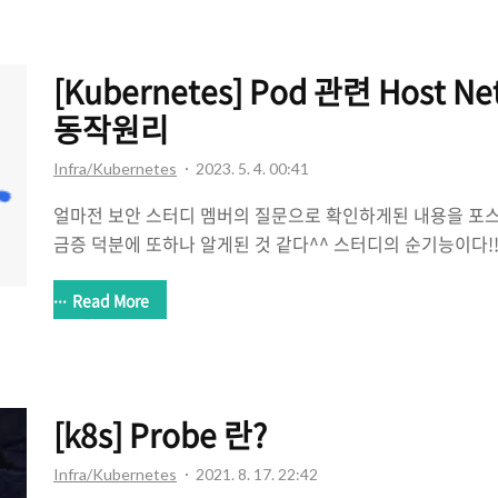
logging, CI/CD, Service Mesh 등의 운영에 필요하거
다. 그렇다면 이제 구축해보자!! As..
[Kubernetes] Pod 관련 Host 
동작원리
Infra/Kubernetes
2023. 5. 4. 00:41
얼마전 보안 스터디 멤버의 질문으로 확인하게된 내용을 포
금증 덕분에 또하나 알게된 것 같다^^ 스터디의 순기능이다!!(Tha
Kubernetes의 Pod의 spec 하위에 존재하는 옵션들에 
kubernetes 공식페이지에서는 정말 필요한 것이아니면 
Read More
권고하고 있으니 참고하길 바라며 나의 경우, 필요해서 적
로 확인해봤다. - hostNetwork: false 예시 apiVersion: v1 
name: test-pod spec: containers: - name: nginx image:
nginx-port ..
[k8s] Probe 란?
Infra/Kubernetes
2021. 8. 17. 22:42