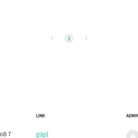
volume을 생성한다. => Pod가 삭제되어도 Node에 volu
있던 데이터는 문제가 없다.
이
다
1
전
음
LINK
ADMI
B 7
gilgil
admi