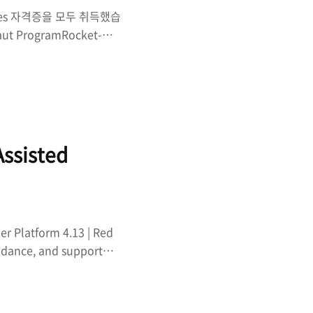
es 자격증을 모두 취득했습
 ProgramRocket-
gram recognises
 their ongoing
etes.www.cncf.io 단순히 가
마크가 멋진 것 같아서 뭐하
르는 형태가 ..
ssisted
r Platform 4.13 | Red
idance, and support
 회사에서 OCP 관련 업무를 맡게되
인 OCP는 Kubernetes
로 monitoring,