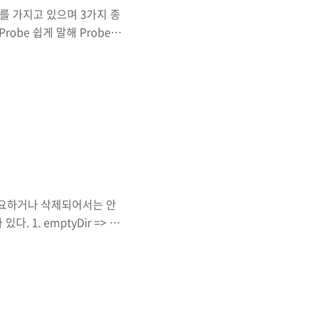
의미를 가지고 있으며 3가지 종
tupProbe 쉽게 말해 Probe는
답 결과를 통해 주기적으로
컨테이너가 정상적으로 진단됨 -
 진단이 실패하여 아무런 핸들
지정된 명령 실행을 통해 명
로 처리 TCPSocket :
시 필요하거나 삭제되어서는 안
 1. emptyDir => 임
=> Pod가 실행되는 디스크
 Pod기준이기 때문에 컨테이
없다. 하지만, Pod가 삭
 => Node의 디스크에