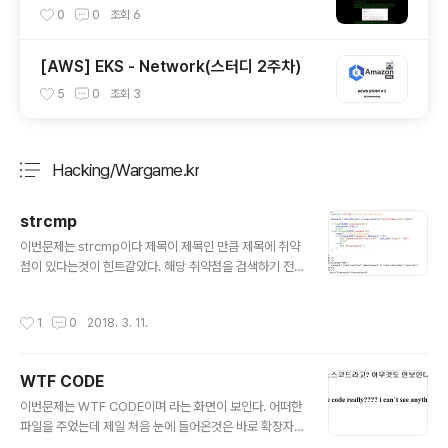
0
0
조회
6
[AWS] EKS - Network(스터디 2주차)
5
0
조회
3
Hacking/Wargame.kr
분류 전체보기
주요 글 목록
strcmp
글 내용
이번문제는 strcmp이다 제목이 제목인 만큼 제목에 취약
점이 있다는것이 힌트같았다. 해당 취약점을 검색하기 전
에 source를 주어주었다. source를 보니 password와
$password값을 비교해서 0 즉 같으면 flag값을 준다는
작성시간
1
0
2018. 3. 11.
것을 알 수 있었다. php5.3버전에서의 strcmp취약점은
비교대상 둘중 하나가 array에 들어가면 내부적으로 충돌
이 발생해 null을 리턴하게되는데 이때 null과 0을 비교하
WTF CODE
면 같다고 본다는 점이 취약점이다. 위의 그림은 ==와 ==
글 내용
= 비교를 나타낸 표이다. 표시된 부분을 보면 NULL과 0은
이번문제는 WTF CODE이며 라는 화면이 보인다. 어떠한
TRUE로 반환하는 부분이 보여진다. ===일때는 FALSE
파일을 주었는데 제일 처음 눈에 들어온것은 바로 확장자 .
이다. (===를 사용하자!) 이를 이용해서 둘중하나를 arra
ws 였다. 바로 구글링해보았떠니 ws란 whitespace 언