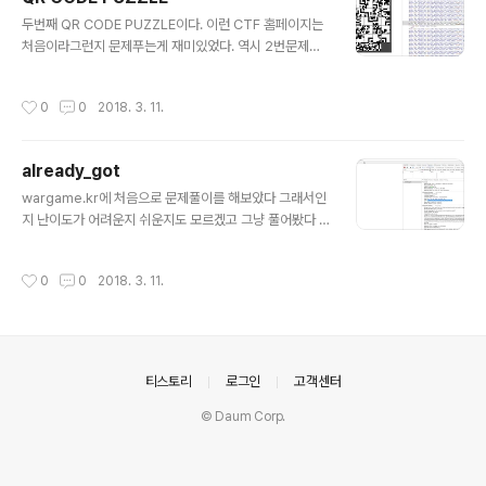
다. 살짝 눌러주면~ 끝~
글 내용
두번째 QR CODE PUZZLE이다. 이런 CTF 홈페이지는
처음이라그런지 문제푸는게 재미있었다. 역시 2번문제도
그렇게 어렵지 않았다. 해당 퍼즐을 옮기게 되면 좌표값이
변했다. 당연히 퍼즐을 옮겨서 하는건 아니라는걸 알게되
작성시간
0
0
2018. 3. 11.
었고 그와중에 옆에보니떡하니 이미지파일이 보였다. 바로
주소창에 붙여넣기 했더니 완성된 QR코드가 보였다.
already_got
글 내용
wargame.kr에 처음으로 문제풀이를 해보았다 그래서인
지 난이도가 어려운지 쉬운지도 모르겠고 그냥 풀어봤다 1
번문제 already_got은 쉬웠다. 딱히 어려운게 없어서 굳
이 write up설명도 필요없을것 같다.
작성시간
0
0
2018. 3. 11.
의안내
티스토리
로그인
고객센터
© Daum Corp.