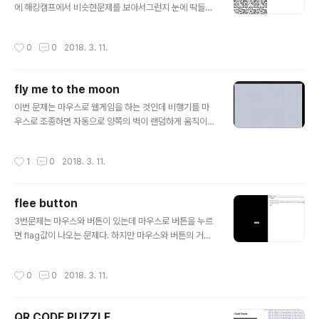
tring으로 하고 있었다. 이런 형식의 취약점에 대해서 알고
에 해킹캠프에서 비슷한문제를 보아서그런지 눈에 딱들어
있냐고 물어보는 출제의도라고 생각했다. 구글링을 해보니
왔다. 우선 관리자모드로 보아하니 QR Code 문제 떄 처
php magic hash 취약점이 바로 ..
럼 img가 또 보였다. 해당 이미지가 보였다. 딱봐도 QR C
작성시간
0
0
2018. 3. 11.
ode스멜이 났다. 그래도 뭔가 부족한 QR Code느낌이였
다. 그래서 일단은 캡쳐를 해놓기위해서 이미지를 다른이
름으로 저장했다. 근데이게 웬걸? 저장한 이미지와 다른이
fly me to the moon
미지가 저장되었다. 저 이미지파일은 두개의 이미지가 숨
글 내용
어있었던 것이였다. 이렇게 푸는건 아닌거 같은데;; 일단은
이번 문제는 마우스로 웹게임을 하는 것인데 비행기를 마
진행하였다. 두가지 이미지를 겹쳐보니 QR Code가 ;; Q
우스로 조종하면 자동으로 양쪽의 벽이 랜덤하게 움직이기
R Code를 찍으면 바로 어떠한 문장이 나온다 그 문장을 fi
시작한다. 그 벽에 닿게되면 바로 게임종료가 되며 flag를
nd code에 입력하면 flag를 뱉어준다.
얻어내려면 31377이라는 점수를 얻어야한다. 역시 마우
작성시간
1
0
2018. 3. 11.
스컨트롤만으로는 어려움이 있다. 이번 문제는 버프 수트
를 이용하면 해결할 수 있을꺼같아서 돌려보았더니 벽에
부딪히고나서 Forward해보니 바로 score값이 보였다.
flee button
그래서 데이터를 변조해주면 되겠구나~ 해서 score를 우
글 내용
리가 필요로하는 31377로 수정해주었다. 그 다음 Forwa
3번문제는 마우스와 버튼이 있는데 마우스로 버튼을 누르
rd 해주니 바로 flag가 튀어나왔다!
면 flag값이 나오는 문제다. 하지만 마우스와 버튼의 거리
는 좀처럼 좁혀지지않는다. 절대 누를수가 없다. 우선 어떤
식으로 작동되는지 관리자모드로 보았다. 마우스가 움직일
작성시간
0
0
2018. 3. 11.
때마다 좌표가 바뀌는 것을 확인할 수 있었다. 이 때 좌표옆
에 있는 position이 눈에 들어왔다. absolute를 static
으로 바꾸어주었다. 바로 버튼이 꼼짝못하고 박혀있게된
QR CODE PUZZLE