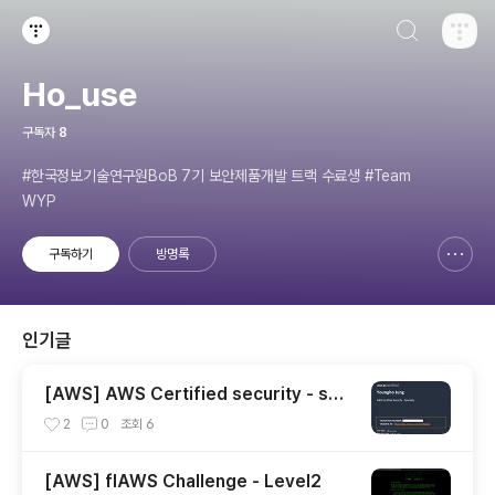
검색하기
티스토리
Ho_use
구독자
8
#한국정보기술연구원BoB 7기 보안제품개발 트랙 수료생 #Team
WYP
구독하기
방명록
신고하기 레이어
열기
인기글
[AWS] AWS Certified security - spe
cialty 자격증 후기(2023.07.09)
2
0
조회
6
[AWS] flAWS Challenge - Level2