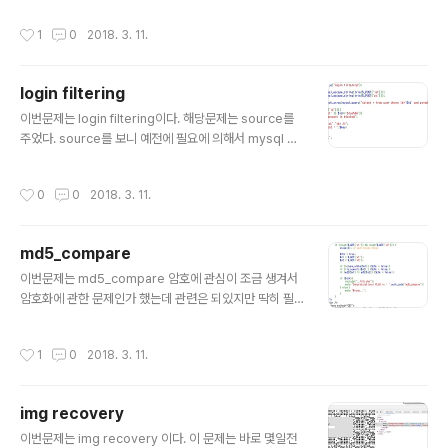
y로 만들면 된다는걸 알 수 있었다. 버프수..
어란다. ws파일을 다운로드했다. 바로 whitespace dec
작성시간
1
0
2018. 3. 11.
oder online을 검색한 후 해당사이트에서 ws파일을 de
code 해보았다. 바로 key값이 툭~ 튀어나왔다~
login filtering
글 내용
이번문제는 login filtering이다. 해당문제는 source를
주었다. source를 보니 예전에 필요에 의해서 mysql DB
관련 코드를 짜본것이 도움이 되었다. mysql DB로 해당
쿼리문을 전송하는 코드가 보였다. id 와 ps 부분에 인자값
작성시간
0
0
2018. 3. 11.
이 있으면 그값을 lib.php를 함수에 포함 시켰다. 그 뒤 쿼
리를 연결했고 POST로 전송한 id와 pas를 $id와 $ps
에 넣은 뒤 row에 쿼리문을 실행한 결과값을 넣었다. row
md5_compare
의 id에 guest나 blueh4g라는 입력값이 있을 경우 블록
글 내용
되었다는 메세지를 출력했고 그것이 아니라면 $key값을
이번문제는 md5_compare 암호에 관심이 조금 생겨서
보여준다 는 source였다. 그리고 맨 밑에 계정 정보가 보
암호화에 관한 문제인가 했는데 관련은 되있지만 딱히 필
였다. 이 두 계정들이 무언가 그냥 준것이 아닌거 같았다.
요가 없었다. 우선 source가 주어진다. 해당 source에
일단은 안될것을 알면서도 쳐보..
취약점이 존재할 것이 분명했다. source를 보니 chk가 tr
작성시간
1
0
2018. 3. 11.
ue로 초기화되어있는데 진행과정에따라서 false가 되었
다. md5(v1) != md5($v2) 일 때 false이므로 둘을 같게
표현하면 된다는 것을 알게되었고 ctype_alpha와 is_nu
img recovery
mberic으로 보아서 md5 v1은 문자로만 md5 v2는 숫
글 내용
자로만 구성되어야 한다는 것을 알게되었고 비교는 둘다 s
이번문제는 img recovery 이다. 이 문제는 바로 몇일전