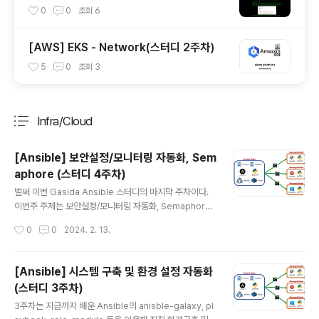
0
0
조회
6
[AWS] EKS - Network(스터디 2주차)
5
0
조회
3
Infra/Cloud
분류 전체보기
주요 글 목록
[Ansible] 보안설정/모니터링 자동화, Sem
aphore (스터디 4주차)
글 내용
벌써 이번 Gasida Ansible 스터디의 마지막 주차이다.
이번주 주제는 보안설정/모니터링 자동화, Semaphore
이다. 보안설정과 관련된 내용은 전직장에서 진행했던 인
작성시간
0
0
2024. 2. 13.
프라 취약점진단과 연관이 크기때문에 굉장히 친숙했다.
인프라 취약점 진단을 업으로 하시거나 취약점을 조치하는
인프라 담당자, 개발자, 보안담당자 등 관련이 있는 분들은
[Ansible] 시스템 구축 및 환경 설정 자동화
모든 진단 항목에 사용하는 것은 쉽지 않지만 자신이 처한
(스터디 3주차)
환경에서 Ansible 활용이 가능한 선까지는 충분히 편리함
글 내용
을 맛볼 수 있을 것이라고 생각한다. 개인적으로는 대부분
3주차는 지금까지 배운 Ansible의 anisble-galaxy, pl