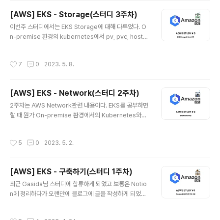
행하면서 익숙한 것만 사용하기 보다는 새롭게 나오는 다
[AWS] EKS - Storage(스터디 3주차)
양한 편리한 기능들을 많이 알아두는 것도 굉장히 중요하
글 내용
이번주 스터디에서는 EKS Storage에 대해 다루었다. O
다는 생각도 들었다. EKS Console 살펴보기 - Overvie
n-premise 환경의 kubernetes에서 pv, pvc, hostp
w tap => Overview를 통해 EKS에 어떤 IAM이 부여되
ath, emptyDir 등을 다뤄본 경험이 있어서 조금은 친숙했
어있는지 ARN을 알려주며 해당 ARN을 클릭하면 어떤 권
다. 하지만 직접 AWS에서 제공하는 Storage를 사용하는
한들이 부여되어 있는지도 확인이 가능하다. - Resource
작성시간
7
0
2023. 5. 8.
건 처음이라 동작원리와 실습이 재미있었다. EKS에서는
Tap => eks console의 Resource..
이러한 storage 사용에 대해 다양한 서비스를 제공하고
있었다. 내가 필요할 때, 즉시 사용할 수 있도록 Provision
[AWS] EKS - Network(스터디 2주차)
ing 해준다라.. 이런 매력 때문에 돈내고 쓰는거겠지...?? G
글 내용
itHub - k8s-ho/eks-tools: I made a useful tool w
2주차는 AWS Network관련 내용이다. EKS를 공부하면
hile doing eks study:) I made a useful t..
할 때 뭔가 On-premise 환경에서의 Kubernetes와의
차이점이 신기한 것 같다. 물론 그러한 차이점 때문에 사람
들이 EKS를 많이 사용하는 것이 아닐까? 싶다ㅎㅎ GitHu
작성시간
5
0
2023. 5. 2.
b - k8s-ho/eks-tools: I made a useful tool while
doing eks study:) I made a useful tool while doin
g eks study:). Contribute to k8s-ho/eks-tools d
[AWS] EKS - 구축하기(스터디 1주차)
evelopment by creating an account on GitHub.
글 내용
github.com git clone https://github.com/k8s-h
최근 Gasida님 스터디에 합류하게 되었고 보통은 Notio
o/..
n에 정리하다가 오랜만에 블로그에 글을 작성하게 되었다!
이번 포스팅에서는 AWS의 EKS(Elastic Kubernetes
Service)를 구축해보려고 한다. 참고로 EKS의 경우 유료
작성시간