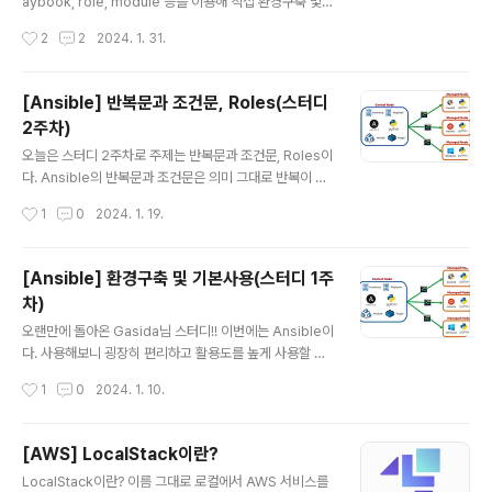
의 기업이 SSH Port는 mgmt로 열어놓았을 가능성이 있
aybook, role, module 등을 이용해 직접 환경구축 및
으므로 어느정도 활용이 가능할 것이라고 생각한다. 특히
테스트를 진행했다. 따라서 이번 포스팅에서는 별도로 개
작성시간
2
2
2024. 1. 31.
나의 보안 컨설팅 경험상 보안팀의 규모가 작은 기업일수
념이 추가된 것이 아니므로 활용에 관련된 도전과제만 작
록 소수의 인원이 반복작업으..
성해보았다. # 도전과제1 * ansible-vault 사용시, AWS
SecretManager를 활용해보기 - 우선 ansible-vault
[Ansible] 반복문과 조건문, Roles(스터디
create를 통해 암호화할 파일(user_secrert.yml)을 생
2주차)
성한다. - 나의 경우 파일 암호화에 쓰일 패스워드를 'Pas
글 내용
sword123'으로 했다. # user_secret.yml --- user_i
오늘은 스터디 2주차로 주제는 반복문과 조건문, Roles이
nfo: - userid: "ansible" userpw: "ansiblePw1" - u
다. Ansible의 반복문과 조건문은 의미 그대로 반복이 필
serid: "stack"..
요할때 사용하거나 특정조건이 충족되었을 때 사용하도록
작성시간
1
0
2024. 1. 19.
할 수 있다. 또한 Ansible Role의 경우 굉장히 유용하다
는 생각이 들었다. 똑같다고 할 수는 없지만 디렉토리 구조
로 진행되는 과정이 Terraform Module 사용과 비슷하
[Ansible] 환경구축 및 기본사용(스터디 1주
다는 느낌을 받았다. Ansible 반복문 Variables, Condit
차)
ionals, Loops - Ansible Handbook Just like any
글 내용
other Scripting or programming language we ca
오랜만에 돌아온 Gasida님 스터디!! 이번에는 Ansible이
n use variable in ansible playbooks. Variables c
다. 사용해보니 굉장히 편리하고 활용도를 높게 사용할 수
ould store differ..
있을 거 같단 생각이 들었다(뭔가 이득본 기분...??) 인프라
작성시간
1
0
2024. 1. 10.
를 구축하는 분들 뿐만 아니라 보안업무 측면에서도 활용
도가 높을 것 같다. (예를 들어 굳이 힘들게 서버를 일일이
들어가서 제어하는 것이 아닌 한번에 제어가 가능하다) An
[AWS] LocalStack이란?
sible이란?? - IT 자동화 도구로Ansible과 Python만 설
글 내용
LocalStack이란? 이름 그대로 로컬에서 AWS 서비스를
치할 수 있다면 플레이북(yaml 형식) 작성을 통해 IT업무