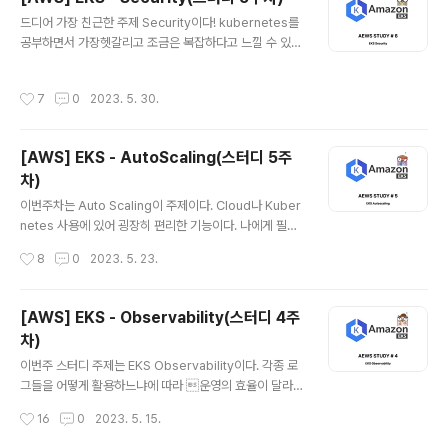
oudNet@팀에 감사드립니다) 구체적으로 어떤점이 도움
글 내용
드디어 가장 친근한 주제 Security이다! kubernetes를
이 되었냐고 한다면... 1. 견문이 넓어졌다. Kubernetes의
공부하면서 가장헷갈리고 조금은 복잡하다고 느낄 수 있었
Cluster에도 다양한 종류가 있다는 것을 알게되었다. 단순
던 인증,인가이다. 인증과 인가에 대한 구분은 굉장히 중요
히 On-premise 환경만 알고 있었다면 관리형 Kubern
하다고 생각하고 이번주차도 굉장히 알찬 스터디였다:) EK
etes인 EKS를 처음 마주했을 때 당황스러웠을 것 같다(다
작성시간
7
0
2023. 5. 30.
S의 인증과 인가 관리형 kubernetes인 EKS에서 인증과
행..ㅎㅎ). 그리고 굉장히 편리한 꿀팁이나 ..
인가는 하나의 플랫폼에서 진행되지 않는다는 특징이 있
다. 바로 인증은 AWS의 IAM이 인가는 Kubernetes의
[AWS] EKS - AutoScaling(스터디 5주
RBAC가 담당한다. k8s 인증 완벽이해 #1 - X.509 Clie
차)
nt Certs 쿠버네티스를 지금까지 사용해 오면서 어렴풋이
글 내용
만 인증서와 토큰을 이용하여 사용자 인증을 하는지는 알
이번주차는 Auto Scaling이 주제이다. Cloud나 Kuber
고 있엇지만 그 이상 다른 방법에 대해서는 자세히 몰랐었
netes 사용에 있어 굉장히 편리한 기능이다. 나에게 필요
습니다. 쿠버네티스 공인 자 coffeewhale.com ..
한 리소스를 알아서 Scale In/Out, Up/Down 해준다는
작성시간
8
0
2023. 5. 23.
것이 정말 매력적이였다. 실제 회사에서 클라우드로 서비
스를 제공하고 있고 상당한 트래픽을 발생하고 있다면 Aut
o Scaling은 필수적으로 고려해봐야할 기능이며 비용적
[AWS] EKS - Observability(스터디 4주
인 측면으로도 이어지기 때문에 정말 정말 중요한 기능이
차)
라고 생각한다. 실습준비한눈에 파악하기 위해 이전에 포
글 내용
스팅했던 여러가지 도구들을 배포해주었다. ExternalDN
이번주 스터디 주제는 EKS Observability이다. 각종 로
S + Grafana + Prometheus + EKS Node Viewer
그들을 어떻게 활용하느냐에 따라 운영의 효율이 달라질
+ kube-ops-view + AWS LB Controller + Metric
수 있다고 생각하는 사람으로써, 이것 저것 많은 기능이 존
작성시간
16
0
2023. 5. 15.
s Server# Extern..
재하는 Kubernetes Cluster 운영에서 가장 중요하면서
필요한 부분중 하나라고도 생각한다. 이번주 스터디를 진