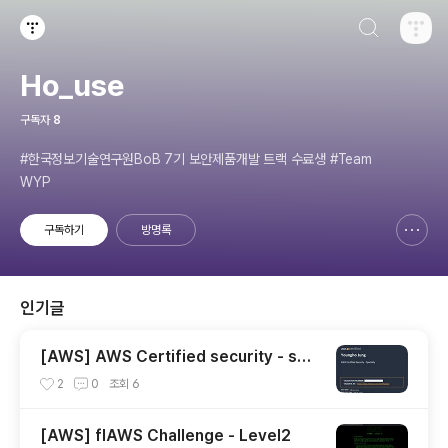
검색하기
티스토리
Ho_use
구독자
8
#한국정보기술연구원BoB 7기 보안제품개발 트랙 수료생 #Team
WYP
구독하기
방명록
신고하기 레이어
열기
인기글
[AWS] AWS Certified security - spe
cialty 자격증 후기(2023.07.09)
2
0
조회
6
[AWS] flAWS Challenge - Level2