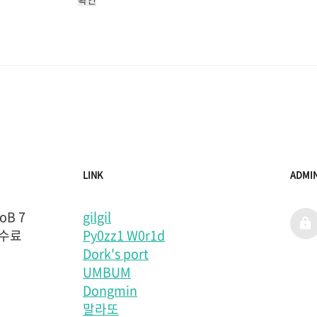
LINK
ADMI
B 7
gilgil
admi
 수료
Py0zz1 W0r1d
Dork's port
UMBUM
Dongmin
말라또