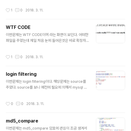
확신했거든요. (사실 안 통했으면 크게 실망했을 수도 있어
$password값을 비교해서 0 즉 같으면 flag값을 준다는
요 ㅋㅋ) 제가 만든 프로그램으로 통신이 끊어지면서 드론
작성시간
1
0
2018. 3. 11.
것을 알 수 있었다. php5.3버전에서의 strcmp취약점은
이 추락했을 때 굉장히 기분이 좋았습니다ㅎㅎ 하지만 분
비교대상 둘중 하나가 array에 들어가면 내부적으로 충돌
명히 제가 놓친..
이 발생해 null을 리턴하게되는데 이때 null과 0을 비교하
WTF CODE
면 같다고 본다는 점이 취약점이다. 위의 그림은 ==와 ==
글 내용
= 비교를 나타낸 표이다. 표시된 부분을 보면 NULL과 0은
이번문제는 WTF CODE이며 라는 화면이 보인다. 어떠한
TRUE로 반환하는 부분이 보여진다. ===일때는 FALSE
파일을 주었는데 제일 처음 눈에 들어온것은 바로 확장자 .
이다. (===를 사용하자!) 이를 이용해서 둘중하나를 arra
ws 였다. 바로 구글링해보았떠니 ws란 whitespace 언
y로 만들면 된다는걸 알 수 있었다. 버프수..
어란다. ws파일을 다운로드했다. 바로 whitespace dec
작성시간
1
0
2018. 3. 11.
oder online을 검색한 후 해당사이트에서 ws파일을 de
code 해보았다. 바로 key값이 툭~ 튀어나왔다~
login filtering
글 내용
이번문제는 login filtering이다. 해당문제는 source를
주었다. source를 보니 예전에 필요에 의해서 mysql DB
관련 코드를 짜본것이 도움이 되었다. mysql DB로 해당
쿼리문을 전송하는 코드가 보였다. id 와 ps 부분에 인자값
작성시간
0
0
2018. 3. 11.
이 있으면 그값을 lib.php를 함수에 포함 시켰다. 그 뒤 쿼
리를 연결했고 POST로 전송한 id와 pas를 $id와 $ps
에 넣은 뒤 row에 쿼리문을 실행한 결과값을 넣었다. row
md5_compare
의 id에 guest나 blueh4g라는 입력값이 있을 경우 블록
글 내용
되었다는 메세지를 출력했고 그것이 아니라면 $key값을
이번문제는 md5_compare 암호에 관심이 조금 생겨서