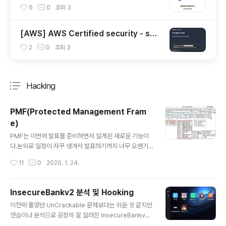
5
0
조회
3
[AWS] AWS Certified security - spe
cialty 자격증 후기(2023.07.09)
2
0
조회
3
Hacking
분류 전체보기
주요 글 목록
PMF(Protected Management Fram
e)
글 내용
PMF는 이번에 발표를 준비하면서 알게된 새로운 기능이
다.논외로 일정이 자꾸 생겨서 발표하기까지 너무 오랜기
간이 걸렸다.그럼에도 좋은 자리와 경험을 제공해주신 관
작성시간
11
0
2020. 1. 24.
계자분들께 너무 감사했다.( 분위기부터 열정까지 많이 배
우고 느낄 수 있어서 너무 좋았습니다!! ) 삼성 갤럭시에 존
재하는 기능으로 일정 모델 이후에 있다고 한다.(검색해보
InsecureBankv2 분석 및 Hooking
니 최소 S8 이상) 해당 기능은 2009년에 등장했으며 IEE
글 내용
이전에 풀었던 UnCrackable 문제보다는 쉬운 것 같지만
E802.11w에서공격으로부터 관리프레임을 보호하기위해
연습이나 분석으로 굉장히 잘 알려진 InsecureBankv2.
개정 목표로 정한 기능 중 하나다.여기서 정한 목표는 크게
apk를 분석과 Hooking 해보려고 한다. KISA 교육가서