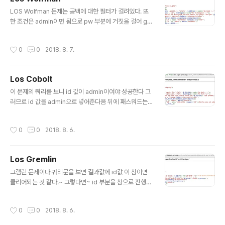
글 내용
LOS Wolfman 문제는 공백에 대한 필터가 걸려있다. 또
한 조건은 admin이면 됨으로 pw 부분에 거짓을 걸어 gu
est에 대한 값을 무마시키고or로 admin을 참으로 만들면
해결된다고 생각하였다.하지만 공백이 나올경우 필터에 걸
작성시간
0
0
2018. 8. 7.
림으로 공백을 우회할 %20을 사용하였지만 띄어쓰기도
필터에 걸렸다.그래서 %09를 이용하여 우회를 하였더니
클리어되었따~
Los Cobolt
글 내용
이 문제의 쿼리를 보니 id 값이 admin이여야 성공한다 그
러므로 id 값을 admin으로 넣어준다음 뒤에 패스워드는
비교하지 않으므로 주석처리를 해버리면 될 것 같다. 여윽
시나 깰끔하게 성공~
작성시간
0
0
2018. 8. 6.
Los Gremlin
글 내용
그램린 문제이다 쿼리문을 보면 결과값에 id값 이 참이면
클리어되는 것 같다.~ 그렇다면~ id 부분을 참으로 진행하
고 뒤에 passwd는 주석으로 제거하면~ 클리어될 듯 싶
었다. 역시나 참을 만들고 주석처리를 하였더니 클리어되
작성시간
0
0
2018. 8. 6.
었다~