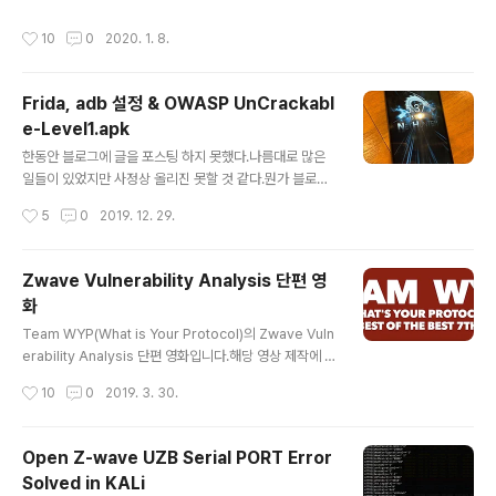
"비인증"과 "연결해제" 공격에 대한 해결이다.즉, 관리 프
알게된 어플인데이런게 많을지도 모르겠지만 여튼 나름 재
레임의 위조를 통한 공격과 스푸핑을 방어하는 것이다. IEE
작성시간
10
0
2020. 1. 8.
미있게 공부한 것 같다. 클릭 : 우선 이전에 포스팅 했던 것
E802.11w 기술의 핵심은 프레임에 대한 출처를 인증하는
처럼 디컴파일 등 필요한 사전 절차를 진행하자 필요한 절
것이며PMF를 통해 수신..
차가 모두 끝났다면 이번 포스팅에서는 Nox 에뮬레이터를
Frida, adb 설정 & OWASP UnCrackabl
이용해서분석 및 Hooking을 진행해보도록 하겠다. 환경
e-Level1.apk
은 Mac OS이다. (환경은 알아서 본인에게 맞게!) * 참 고
글 내용
*Nox를 Mac Book에서 사용할 때 종료되는 경우가 있다
한동안 블로그에 글을 포스팅 하지 못했다.나름대로 많은
고 한다. 설치 후, VirtualBox Update를 권유하는 창이
일들이 있었지만 사정상 올리진 못할 것 같다.뭔가 블로그
뜨면 절대 하지말라고 한다.진행하면 자꾸 꺼..
에 공백기가 생기는 것 같아서 맘에 안들지만복습도 할 수
작성시간
5
0
2019. 12. 29.
있었고 부족한 것들을 채워넣을 수 있던 경험이었다 이번
에는 Android 공부를 진행해보려고 한다. 기본적인 셋팅
부터 차근차근 진행해보도록 하자. 루팅폰이 필요했는데
Zwave Vulnerability Analysis 단편 영
이미 예전에 드론 해킹을 진행하기위해루팅을 진행해놓은
화
폰이 있었다. 나는 Nexus 5X를 이용했다.나쁘지 않다ㅎ
글 내용
ㅎ(중고로 구매하는 것도 추천!)* 루팅 폰이 없다면 Nox
Team WYP(What is Your Protocol)의 Zwave Vuln
같은 에뮬레이터를 사용하자! * 우선 분석할 Target을 선
erability Analysis 단편 영화입니다.해당 영상 제작에 도
정해주자. 나는 공부와 연습을 위해OWASP의 UnCrack
움을 주신 멘토님들과 PL형, WYP 팀원들에게 감사합니
작성시간
10
0
2019. 3. 30.
able-Leve1.apk를 이용하기로 했다. OWASP UnCra
다.그리고 도움을 주신 모든 분들께 감사드립니다.(PL형
ckable 문제 ..
집을 내주셔서 감사합니다^^, dork94 카메라 감사요~)
해당영상은 2019 Codegate 해킹시연공모전 최우수상
Open Z-wave UZB Serial PORT Error
을 수상하였습니다. 해당 영상에 등장하는 해킹을 함부로
Solved in KALi
진행하시거나 타인에게 피해를 주는 행위는불법입니다. 또
글 내용