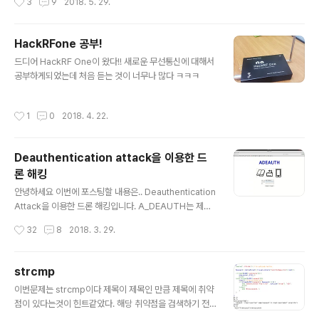
3
9
2018. 5. 29.
AP의 범위를 지나게 되면 익명의 누군가의 글귀를 보게 되
기 때문인데요. 이 프로그램을 이용한다면 자신이 하고싶
은 말을 SSID로 이용하거나 홍보하고 싶은 말을 적을 수
HackRFone 공부!
가 있습니다. 물론 활용도는 사용자에 따라 다양해지겠죠?
글 내용
드디어 HackRF One이 왔다!! 새로운 무선통신에 대해서
무선랜 패킷 중에 제가 구현에 사용한 패킷은 Beacon Fr
공부하게되었는데 처음 듣는 것이 너무나 많다 ㅋㅋㅋ
ame 패킷인데요. 구현 원리는 생각보다 굉장히 간단하답
니다~ Beacon Frame 패킷은 쉽게 말해 AP가 자신의
존재를 나타내는 패킷으로 AP에 대한 정보를 가지고 있습
작성시간
1
0
2018. 4. 22.
니다. AP는 이러한 Beacon 패킷을 주기적으로 발생시켜
Stati..
Deauthentication attack을 이용한 드
론 해킹
글 내용
안녕하세요 이번에 포스팅할 내용은.. Deauthentication
Attack을 이용한 드론 해킹입니다. A_DEAUTH는 제가
직접 만든 프로그램인데요 프로그램명을 A_DEAUTH
작성시간
32
8
2018. 3. 29.
("어 디오쓰")로 지은 이유는 바로 스페인어의 Adios와 발
음이 비슷하면서 뜻도 "안녕"이라는 작별인사의 의미로 마
치 연결된 Device들에게 Deauth 패킷을 보내는 것과 같
strcmp
다고 느꼈습니다. 드론이 당시 제가 공부하고 있던 무선랜
글 내용
이번문제는 strcmp이다 제목이 제목인 만큼 제목에 취약
으로 통신을 한다는 사실을 알게 됐을 때 굉장히 설렜습니
점이 있다는것이 힌트같았다. 해당 취약점을 검색하기 전
다ㅎㅎ 왜냐하면 제가 만든 프로그램이 통할 거라고 거의
에 source를 주어주었다. source를 보니 password와