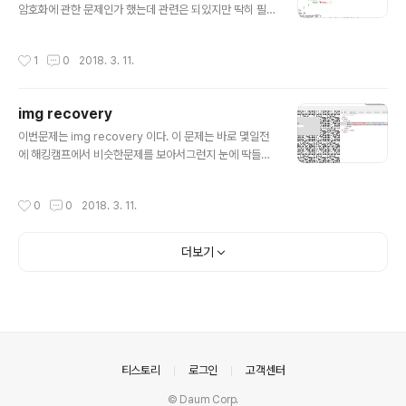
보여준다 는 source였다. 그리고 맨 밑에 계정 정보가 보
암호화에 관한 문제인가 했는데 관련은 되있지만 딱히 필
였다. 이 두 계정들이 무언가 그냥 준것이 아닌거 같았다.
요가 없었다. 우선 source가 주어진다. 해당 source에
일단은 안될것을 알면서도 쳐보..
취약점이 존재할 것이 분명했다. source를 보니 chk가 tr
작성시간
1
0
2018. 3. 11.
ue로 초기화되어있는데 진행과정에따라서 false가 되었
다. md5(v1) != md5($v2) 일 때 false이므로 둘을 같게
표현하면 된다는 것을 알게되었고 ctype_alpha와 is_nu
img recovery
mberic으로 보아서 md5 v1은 문자로만 md5 v2는 숫
글 내용
자로만 구성되어야 한다는 것을 알게되었고 비교는 둘다 s
이번문제는 img recovery 이다. 이 문제는 바로 몇일전
tring으로 하고 있었다. 이런 형식의 취약점에 대해서 알고
에 해킹캠프에서 비슷한문제를 보아서그런지 눈에 딱들어
있냐고 물어보는 출제의도라고 생각했다. 구글링을 해보니
왔다. 우선 관리자모드로 보아하니 QR Code 문제 떄 처
php magic hash 취약점이 바로 ..
럼 img가 또 보였다. 해당 이미지가 보였다. 딱봐도 QR C
작성시간
0
0
2018. 3. 11.
ode스멜이 났다. 그래도 뭔가 부족한 QR Code느낌이였
다. 그래서 일단은 캡쳐를 해놓기위해서 이미지를 다른이
름으로 저장했다. 근데이게 웬걸? 저장한 이미지와 다른이
더보기
미지가 저장되었다. 저 이미지파일은 두개의 이미지가 숨
어있었던 것이였다. 이렇게 푸는건 아닌거 같은데;; 일단은
진행하였다. 두가지 이미지를 겹쳐보니 QR Code가 ;; Q
R Code를 찍으면 바로 어떠한 문장이 나온다 그 문장을 fi
nd code에 입력하면 flag를 뱉어준다.
의안내
티스토리
로그인
고객센터
© Daum Corp.