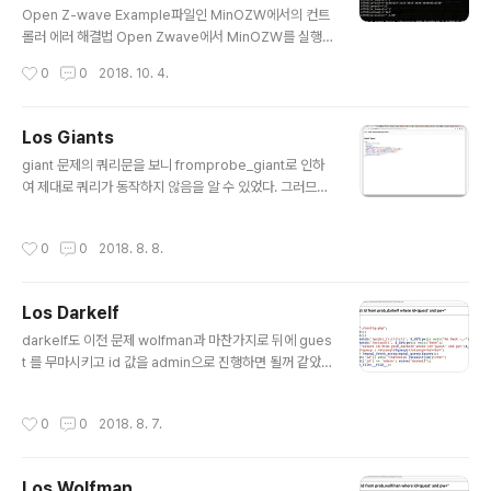
한 영상에 등장하는 모든 시나리오 관련 공격은 순수 연구
Open Z-wave Example파일인 MinOZW에서의 컨트
목적으로테스트베드에서 시행되었으며 모두 본인들의 소
롤러 에러 해결법 Open Zwave에서 MinOZW를 실행
유인 제품들을 사용하였음을 알려드립니다. 기사 URL : ht
하게되면 이러한 에러가 발생한다.여기서 다룰 에러는 Err
작성시간
0
0
2018. 10. 4.
tps://www.dailysecu.com/news/arti..
or, Cannot get exclusive lock for serial port /de
v/ttyUSB0. Error code 11이다.위의 configuration관
련된 부분은 config 디렉토리 경로를 코드에서 수정해주
Los Giants
면 됨으로 언급하지 않겠다. 해당 에러를 해결해보자KALI
글 내용
giant 문제의 쿼리문을 보니 fromprobe_giant로 인하
의 경우 컨트롤러를 연결했을 시 ttyACM0로 인식된다.우
여 제대로 쿼리가 동작하지 않음을 알 수 있었다. 그러므로
선 /dev 디렉토리로가서 ttyACM0의 이름을 ttyUSB0로
저사에 들어가는 shit값이 공백을 나타내면 clear를 할 수
바꿔주자! -> 이게 싫으면 코드 부분에서 수정해주면된다.
있을 것 같았다. 공백을 나타내는 값들을 넣기위해 가장먼
코드에는 ttyUSB0 되어있음으로 ttyACM0로 바꾸면 되
작성시간
0
0
2018. 8. 8.
저 생각난 %0c를 넣었더니 바로 클리어~ 되었다
지만 전..
Los Darkelf
글 내용
darkelf도 이전 문제 wolfman과 마찬가지로 뒤에 gues
t 를 무마시키고 id 값을 admin으로 진행하면 될꺼 같았다
단, 필터에 or 나 and 가 있음으로 이를 우회해야한다고
생각이 들었다 or 을 || 로 해주었더니 깰끔하게 clear 되
작성시간
0
0
2018. 8. 7.
었다!!
Los Wolfman