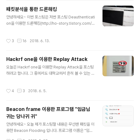
패킷분석을 통한 드론해킹
글 내용
안녕하세요~ 이번 포스팅은 저번 포스팅 Deauthenticati
on을 이용한 드론해킹(http://ho-story.tistory.com/4
5)이 아닌 다른 방법으로 진행하는 드론해킹을 포스팅해보
겠습니다. 내용상 자세한 포스팅은 하지 않았기 때문에 관
작성시간
3
16
2018. 6. 13.
련된 추가적인 내용 등의 자세한 발표자료가 필요하신 분
들은 댓글 또는 메일 부탁드리겠습니다. 순수 공부목적으
로 제 소유의 드론으로 진행하였고 아래의 정보를 악용하
Hackrf one을 이용한 Replay Attack
시면 안됩니다. 타인의 드론을 공격하거나 해킹하는 것은
글 내용
불법입니다. 제가 연구한 내용중 눈으로 확인하기 가장 쉬
오늘은 Hackrf one을 이용한 Replay Attack을 포스팅
운 예제이며 역시 무선통신의 취약점을 이용한 해킹입니다
하려고 합니다. 그 중에서도 대학교에서 흔히 볼 수 있는 스
^^ Wifi 통신 방식을 이용하는 드론이라면 일반적으로 이
크린을 공격해보았습니다. 스크린을 조종하는 리모컨은 주
공격이 모두 통하게 됩니다. 방법은 간단합니다~ 바로! 드
파수 통신을 하며 리모컨 뒤를 살펴보면 주파수 대역이 적
작성시간
4
3
2018. 6. 5.
론과 연결된 Dev..
혀있었습니다. (보통 이런 기기들은 적혀있습니다) Repla
y Attack을 위해 GNU Radio-Companion을 이용하였
습니다. * Record* Replay 우선 스크린을 올리는 주파
Beacon frame 이용한 프로그램 "임금님
수를 먼저 잡고 Record 해줍니다. 아주 간단합니다~ 자
귀는 당나귀 귀"
이제 그것을 그대로 쏴주면?? 스크린이 올라가게 됩니다~
글 내용
다음 포스팅에서는 다른 기기들을 가지고 해보도록 하겠습
안녕하세요~ 오늘 제가 포스팅할 내용은 무선랜 패킷을 이
니다~^^ 다른 포스팅한 내용들과 마찬가지로 악용은 절대
용한 Beacon Flooding 입니다. 프로그램 이름은 "임금
로 안된다는 점 꼭 유의해주시기바랍니다!
님 귀는 당나귀 귀!" 입니다. 그 이유는 동화속 이야기처럼
작성시간