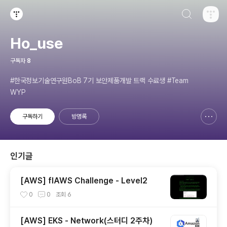
검색하기
티스토리
Ho_use
구독자
8
#한국정보기술연구원BoB 7기 보안제품개발 트랙 수료생 #Team
WYP
구독하기
방명록
신고하기 레이어
열기
인기글
[AWS] flAWS Challenge - Level2
0
0
조회
6
[AWS] EKS - Network(스터디 2주차)