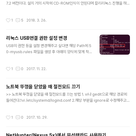
7.2 버전이다. 설치 거의 시작에 CD-ROM인식이 안된다며 칼리리눅스 진행을 하지
keys.gnupg.net --recv-keys 7D8D0BF6# gpg -
못하는 경우가 발생할 수 있다. 이럴 때 mount 명령어를 이용해서 mount시키려고
-keyserver hkp://keys.gnupg.net --recv-key 7
해도 안되는 경우가 발생하는데 정말 간단하게 해결이 가능하다..;; 바로 부팅 USB를
D8D0B..
작성시간
1
5
2018. 3. 26.
살짝 뽑았다가 다시꼽으면 된다.;; 어이없게 시간낭비하지 않길 바란다.. 적지 않은 삽
질을 한 것 같다ㅠㅠ
리눅스 USB연결 권한 설정 변경
글 내용
USB의 권한 등을 설정 변경해주고 싶다면 해당 Path에 5
0-myusb.rules 파일을 생성 후 아래의 양식에 맞게 작성
해준다. /etc/udev/rules.d/50-myusb.rules(파일생
성) SUBSYSTEM=="usb", ATTRS{idvendor}=="A
작성시간
1
0
2017. 11. 22.
1B2", ATTRS{idProduct} =="1234", GROUP="us
ers", MODE(권한의미)="0666" idVendor와 idProd
uct 값은 lsusb -v 명령어를 이용하면 알아낼 수 있다.
노트북 뚜껑을 닫았을 때 절전모드 끄기
글 내용
>> 노트북 뚜껑을 닫았을 때 절전모드를 끄는 방법 1. vi나 gedit으로 해당 경로에
들어간다.1vi /etc/systemd/logind.conf 2.해당 부분을 ignore로 수정해주고 r
eboot 1HandleLidSwitch=ignore 3. 혹시나 다시 절전모드를 켜고싶으면 ign
ore을 suspend로 설정
작성시간
1
0
2017. 10. 29.
NetHunter(Nexus 5x)에서 무선랜카드 사용하기