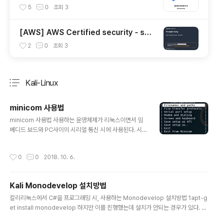
5
0
조회
3
[AWS] AWS Certified security - spe
cialty 자격증 후기(2023.07.09)
2
0
조회
3
Kali-Linux
분류 전체보기
주요 글 목록
minicom 사용법
글 내용
minicom 사용법 사용하는 운영체제가 리눅스이면서 임
베디드 보드와 PC사이의 시리얼 통신 시에 사용된다. 시리
얼 통신으로 전송하게 되는 글자들을 출력해주는 콘솔 터
미널을 의미한다. 다음과 같은 명령어로 설치가 가능하다.1
작성시간
0
0
2018. 10. 6.
apt install minicom 해당 명령어는 설정에 관련된 옵션
을 주어 실행하는 명령어다.1minicom -s Serial port s
etup을 선택하여 PC가 시리얼 통신할 장치 파일 경로 등
Kali Monodevelop 설치방법
을 설정할 수 있음설정해주어야 시리얼 통신 시 정상작동
글 내용
함 Screen and keyboard에서는 출력에 대한 설정이
칼리리눅스에서 C#을 프로그래밍 시, 사용하는 Monodevelop 설치방법 1apt-g
가능함R- Line Wrap : 자동 줄바꿈T-Add carriage r
et install monodevelop 하지만 이를 진행했는데 설치가 안되는 경우가 있다. 그
eturn : 콘솔에서 줄바꿈문자가 나타날 시 줄바꿈이 일어
럴 때는 123456apt-key adv --keyserver hkp://keyserver.ubuntu.com: