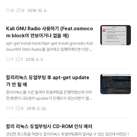
남 설정을 끝마쳤다면 항상 Save set..
80 --recv-keys 3FA7E0328081BFF6A14DA29AA6A19B38D3D831E
작성시간
0
0
2018. 10. 4.
F echo "deb http://download.mono-project.com/repo/debian wheez
y main" | sudo tee -a /etc/apt/sources.list.d/mono-xamarin.list sudo
apt-get updatesudo apt-get install monodevelop 해주..
Kali GNU Radio 사용하기 (Feat.osmoco
m block이 안보이거나 없을 때)
글 내용
apt-get install hackrfapt-get install gnuradio Kali
linux에서 GNU Radio를 설치하고 실행하게되면 이런 에
러메세지가 나온다.. ;; 그럴때는 일단 pybombs를 설치
작성시간
1
1
2018. 6. 2.
하자! PYBOMBS는 (Python Build Overlay Manged
Bundle System)을 의미하며 의존성을 해결하고 트리밖
으로 프로젝트르 가져오는 GNU Radio 설치관리 시스템
칼리리눅스 듀얼부팅 후 apt-get update
이다!! 참조 : https://github.com/gnuradio/pybomb
가 안 될 때
s apt-get install git git clone git://github.com/py
글 내용
bombs/pybombs.git cd pybombs pybombs에 들
칼리리눅스를 시간 들여서 듀얼부팅을 진행하였는데 이러
어가면 Read me가 있다 Readme를 보고 순서대로 진
한 화면이 나오면서 update가 진행되지 않는다면?? 열이
행해..
받겠지만 apt/source.list에 들어가서 무언가 열심히 수
작성시간
1
0
2018. 3. 26.
정해보았지만 변함이 없이 진행되지 않았다.. 이 문제를 해
결하는 방법은 바로~1234567# rm -rf /var/lib/apt/lis
ts# apt-get install kali-archive-keyring# gpg --
칼리 리눅스 듀얼부팅시 CD-ROM 인식 에러
keyserver pgpkeys.mit.edu --recv-key ED444
글 내용
간단한 포스팅을 하겠다. 칼리리눅스 듀얼부팅중에 일어날 수 있는 일인데 버전은 1
FF07D8D0BF6# apt-key adv --keyserver hkp://