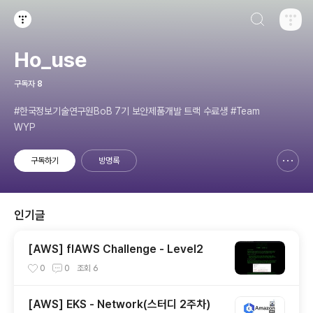
검색하기
티스토리
Ho_use
구독자
8
#한국정보기술연구원BoB 7기 보안제품개발 트랙 수료생 #Team
WYP
구독하기
방명록
신고하기 레이어
열기
인기글
[AWS] flAWS Challenge - Level2
0
0
조회
6
[AWS] EKS - Network(스터디 2주차)