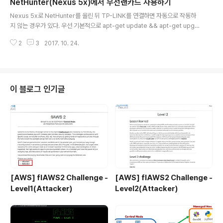
NetHunter(Nexus 5x)에서 무선랜카드 사용하기
keyserver pgpkeys.mit.edu --recv-key ED444
글 내용
FF07D8D0BF6# apt-key adv --keyserver hkp://
Nexus 5x로 NetHunter를 올린 뒤 TP-LINK를 연결하면 자동으로 작동하
keys.gnupg.net --recv-keys 7D8D0BF6# gpg -
지 않는 경우가 있다. 우선 기본적으로 apt-get update && apt-get upgra
-keyserver hkp://keys.gnupg.net --recv-key 7
de -y 와 모든 업데이트와 업그레이드를 마쳐준다. 1apt-get install firmwa
D8D0B..
2
3
2017. 10. 24.
re-atheros 명령어로 Atheros 펌웨어를 설치해주면 사용이 가능하다. 설치
후에 TP-LINK에 전원이 들어오지 않는 경우엔 ifconfig interface(보통 wla
n1) down/up으로 껐다 켜주면 된다. 무선랜 Adapter 드라이버 참조 : http
s://elinux.org/RPi_USB_Wi-Fi_Adapters
이 블로그 인기글
[AWS] flAWS2 Challenge -
[AWS] flAWS2 Challenge -
Level1(Attacker)
Level2(Attacker)