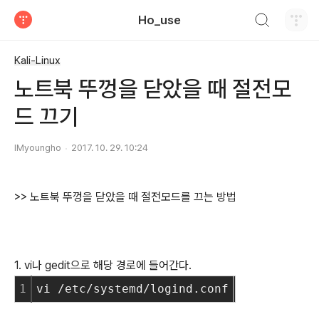
검색하기
Ho_use
티스토리
Kali-Linux
노트북 뚜껑을 닫았을 때 절전모
드 끄기
IMyoungho
2017. 10. 29. 10:24
>> 노트북 뚜껑을 닫았을 때 절전모드를 끄는 방법
1. vi나 gedit으로 해당 경로에 들어간다.
1
vi /etc/systemd/logind.conf