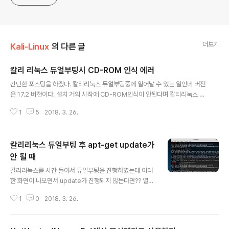
더보기
Kali-Linux
의 다른 글
칼리 리눅스 듀얼부팅시 CD-ROM 인식 에러
글 내용
간단한 포스팅을 하겠다. 칼리리눅스 듀얼부팅중에 일어날 수 있는 일인데 버전
은 17.2 버전이다. 설치 거의 시작에 CD-ROM인식이 안된다며 칼리리눅스 진
행을 하지 못하는 경우가 발생할 수 있다. 이럴 때 mount 명령어를 이용해서 m
1
5
2018. 3. 26.
ount시키려고 해도 안되는 경우가 발생하는데 정말 간단하게 해결이 가능하
다..;; 바로 부팅 USB를 살짝 뽑았다가 다시꼽으면 된다.;; 어이없게 시간낭비하
지 않길 바란다.. 적지 않은 삽질을 한 것 같다ㅠㅠ
칼리리눅스 듀얼부팅 후 apt-get update가
안 될 때
글 내용
칼리리눅스를 시간 들여서 듀얼부팅을 진행하였는데 이러
한 화면이 나오면서 update가 진행되지 않는다면?? 열이
받겠지만 apt/source.list에 들어가서 무언가 열심히 수
1
0
2018. 3. 26.
정해보았지만 변함이 없이 진행되지 않았다.. 이 문제를 해
결하는 방법은 바로~1234567# rm -rf /var/lib/apt/lis
ts# apt-get install kali-archive-keyring# gpg --