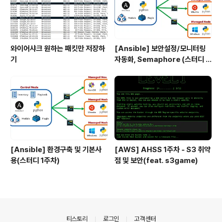
와이어샤크 원하는 패킷만 저장하
[Ansible] 보안설정/모니터링
기
자동화, Semaphore (스터디 4
주차)
[Ansible] 환경구축 및 기본사
[AWS] AHSS 1주차 - S3 취약
용(스터디 1주차)
점 및 보안(feat. s3game)
의안내
티스토리
로그인
고객센터