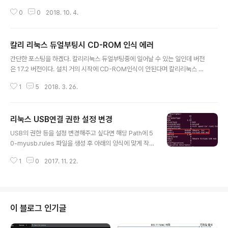
가 있다. 그럴 때는 123456apt-key adv --keyserver hkp://keyserve
0
0
2018. 10. 4.
r.ubuntu.com:80 --recv-keys 3FA7E0328081BFF6A14DA29AA6
A19B38D3D831EF echo "deb http://download.mono-project.co
m/repo/debian wheezy main" | sudo tee -a /etc/apt/sources.list.
칼리 리눅스 듀얼부팅시 CD-ROM 인식 에러
d/mono-xamarin.list sudo apt-get updatesudo apt-get install mo
글 내용
nodevelop 해주..
간단한 포스팅을 하겠다. 칼리리눅스 듀얼부팅중에 일어날 수 있는 일인데 버전
은 17.2 버전이다. 설치 거의 시작에 CD-ROM인식이 안된다며 칼리리눅스 진
행을 하지 못하는 경우가 발생할 수 있다. 이럴 때 mount 명령어를 이용해서 m
1
5
2018. 3. 26.
ount시키려고 해도 안되는 경우가 발생하는데 정말 간단하게 해결이 가능하
다..;; 바로 부팅 USB를 살짝 뽑았다가 다시꼽으면 된다.;; 어이없게 시간낭비하
지 않길 바란다.. 적지 않은 삽질을 한 것 같다ㅠㅠ
리눅스 USB연결 권한 설정 변경
글 내용
USB의 권한 등을 설정 변경해주고 싶다면 해당 Path에 5
0-myusb.rules 파일을 생성 후 아래의 양식에 맞게 작성
해준다. /etc/udev/rules.d/50-myusb.rules(파일생
1
0
2017. 11. 22.
성) SUBSYSTEM=="usb", ATTRS{idvendor}=="A
1B2", ATTRS{idProduct} =="1234", GROUP="us
ers", MODE(권한의미)="0666" idVendor와 idProd
uct 값은 lsusb -v 명령어를 이용하면 알아낼 수 있다.
이 블로그 인기글