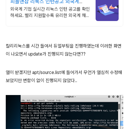
피플앤잡 리눅스 인턴공고 외국계
1000대기업
외국계 기업 실시간 리눅스 인턴 공고를 확인
하세요. 빨리 지원할수록 유리한 외국계 채
용! 피플앤잡에서!
칼리리눅스를 시간 들여서 듀얼부팅을 진행하였는데 이러한 화면
이 나오면서 update가 진행되지 않는다면??
열이 받겠지만 apt/source.list에 들어가서 무언가 열심히 수정해
보았지만 변함이 없이 진행되지 않았다..