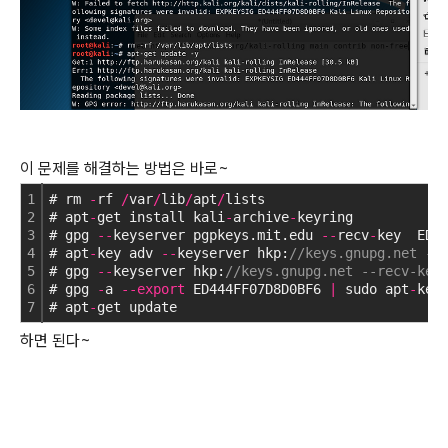
이 문제를 해결하는 방법은 바로~
1
# rm 
-
rf 
/
var
/
lib
/
apt
/
lists
2
# apt
-
get install kali
-
archive
-
keyring
3
# gpg 
-
-
keyserver pgpkeys.mit.edu 
-
-
recv
-
key  ED4
4
# apt
-
key adv 
-
-
keyserver hkp:
//keys.gnupg.net --
5
# gpg 
-
-
keyserver hkp:
//keys.gnupg.net --recv-key
6
# gpg 
-
a 
-
-
export
 ED444FF07D8D0BF6 
|
 sudo apt
-
key
7
# apt
-
get update
하면 된다~