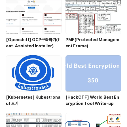
[Openshift] OCP구축하기(f
PMF(Protected Managem
eat. Assisted Installer)
ent Frame)
[Kubernetes] Kubestrona
[HackCTF] World Best En
ut 후기
cryption Tool Write-up