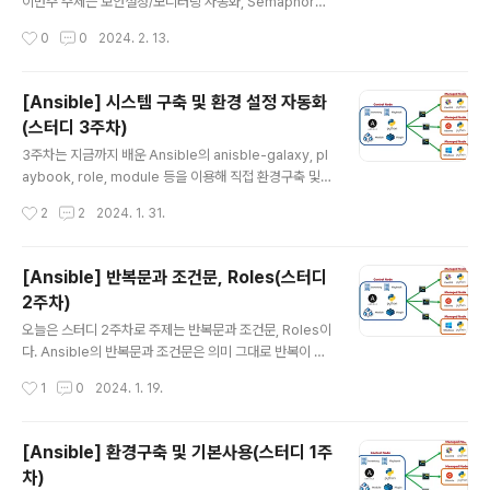
이번주 주제는 보안설정/모니터링 자동화, Semaphore
이다. 보안설정과 관련된 내용은 전직장에서 진행했던 인
작성시간
0
0
2024. 2. 13.
프라 취약점진단과 연관이 크기때문에 굉장히 친숙했다.
인프라 취약점 진단을 업으로 하시거나 취약점을 조치하는
인프라 담당자, 개발자, 보안담당자 등 관련이 있는 분들은
[Ansible] 시스템 구축 및 환경 설정 자동화
모든 진단 항목에 사용하는 것은 쉽지 않지만 자신이 처한
(스터디 3주차)
환경에서 Ansible 활용이 가능한 선까지는 충분히 편리함
글 내용
을 맛볼 수 있을 것이라고 생각한다. 개인적으로는 대부분
3주차는 지금까지 배운 Ansible의 anisble-galaxy, pl
의 기업이 SSH Port는 mgmt로 열어놓았을 가능성이 있
aybook, role, module 등을 이용해 직접 환경구축 및
으므로 어느정도 활용이 가능할 것이라고 생각한다. 특히
테스트를 진행했다. 따라서 이번 포스팅에서는 별도로 개
작성시간
2
2
2024. 1. 31.
나의 보안 컨설팅 경험상 보안팀의 규모가 작은 기업일수
념이 추가된 것이 아니므로 활용에 관련된 도전과제만 작
록 소수의 인원이 반복작업으..
성해보았다. # 도전과제1 * ansible-vault 사용시, AWS
SecretManager를 활용해보기 - 우선 ansible-vault
[Ansible] 반복문과 조건문, Roles(스터디
create를 통해 암호화할 파일(user_secrert.yml)을 생
2주차)
성한다. - 나의 경우 파일 암호화에 쓰일 패스워드를 'Pas
글 내용
sword123'으로 했다. # user_secret.yml --- user_i
오늘은 스터디 2주차로 주제는 반복문과 조건문, Roles이
nfo: - userid: "ansible" userpw: "ansiblePw1" - u
다. Ansible의 반복문과 조건문은 의미 그대로 반복이 필
serid: "stack"..
요할때 사용하거나 특정조건이 충족되었을 때 사용하도록
작성시간
1
0
2024. 1. 19.
할 수 있다. 또한 Ansible Role의 경우 굉장히 유용하다
는 생각이 들었다. 똑같다고 할 수는 없지만 디렉토리 구조
로 진행되는 과정이 Terraform Module 사용과 비슷하
[Ansible] 환경구축 및 기본사용(스터디 1주
다는 느낌을 받았다. Ansible 반복문 Variables, Condit
차)
ionals, Loops - Ansible Handbook Just like any
글 내용