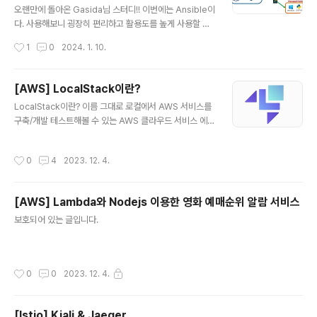
other Scripting or programming language we ca
오랜만에 돌아온 Gasida님 스터디!! 이번에는 Ansible이
n use variable in ansible playbooks. Variables c
다. 사용해보니 굉장히 편리하고 활용도를 높게 사용할 수
ould store differ..
있을 거 같단 생각이 들었다(뭔가 이득본 기분...??) 인프라
작성시간
1
0
2024. 1. 10.
를 구축하는 분들 뿐만 아니라 보안업무 측면에서도 활용
도가 높을 것 같다. (예를 들어 굳이 힘들게 서버를 일일이
들어가서 제어하는 것이 아닌 한번에 제어가 가능하다) An
[AWS] LocalStack이란?
sible이란?? - IT 자동화 도구로Ansible과 Python만 설
글 내용
LocalStack이란? 이름 그대로 로컬에서 AWS 서비스를
치할 수 있다면 플레이북(yaml 형식) 작성을 통해 IT업무
구축/개발 테스트해볼 수 있는 AWS 클라우드 서비스 에뮬
를 여러 환경에서 동일하게 적용 및 실행 할 수 있는 오픈소
레이터이다. 얼마전에 알게되어 정보공유차원에서 작성해
스이다. Ansible의 특징 - Agentless: Ansible의 경우
보았다. LocalStack Use LocalStack as a drop-in r
관리노드에 Agent를 설치할 필요가 없으며 SSH를 통해
작성시간
0
4
2023. 12. 4.
eplacement for AWS in your dev and testing en
관리노드에 명령을 전달 - Id..
vironments. www.localstack.cloud => 생각보다 다
양한 AWS 서비스를 사용해볼 수 있다. 기업이나 개발팀에
[AWS] Lambda와 Nodejs 이용한 영화 예매순위 알람 서비스
서 보통 클라우드 비용을 고려해 테스트용도로 구축해서
글 내용
많이 사용한다고한다. => 하지만 개인적인 용도(공부 등)로
보호되어 있는 글입니다.
사용하는거라면 그냥 AWS를 사용하는 것을 추천한다. 아
무리 로컬에서 AWS 서비스를 사용할 수 있다고 하더라도
둘의 차이는 분명히 ..
작성시간
0
0
2023. 12. 4.
[Istio] Kiali & Jaeger