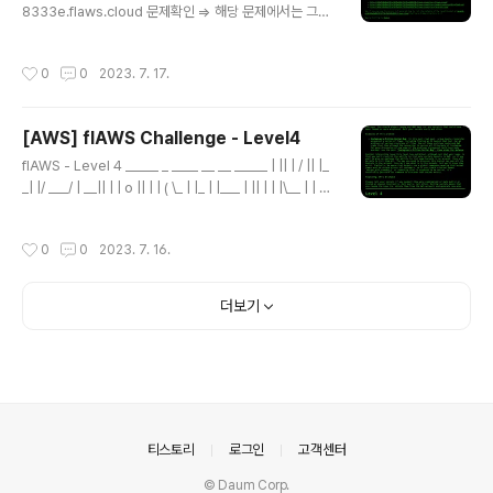
8333e.flaws.cloud 문제확인 => 해당 문제에서는 그저
HTTP proxy 역할만하는 EC2를 sample로 주고 사용
법을 알려주고 있다. 실제로 proxy인지 테스트 해보았고
작성시간
0
0
2023. 7. 17.
진짜 단순한 proxy였다(http를 사용하는 페이지인 me.g
o.kr로 시도해도 바로 Redirect 되어버리지면 역시나 pr
oxy처럼 동작했다) => 뭔가 해결을 한뒤 http://level6-c
[AWS] flAWS Challenge - Level4
c4c404a8a8b876167f5e70a7d8c9880.flaws.cl
글 내용
oud/에 접근할 수 있어야하는데 접속해보니 Access De
flAWS - Level 4 _____ _ ____ __ __ _____ | || | / || |_
nied가 났고 내용을 보니 sub-directory를 알아야하거
_| |/ ___/ | __|| | | o || | | ( \_ | |_ | |___ | || | | |\__ | | _]
나 Credential 정보를 알아야 접근할 수 있을 것..
| || _ || ` ' |/ \ | | | | || | | \ / \ | |__| |_____||__|__| \_/\_/
\___| flAWS - Level 4 Lesson learned People oft
작성시간
0
0
2023. 7. 16.
en leak AWS keys and then try to level4-115673
9cfb264ced6de514971a4bef68.flaws.cloud 문
제내용 => 문제는 간단하다. 다음 Level로 가기위해서는
더보기
4d0cf09b9b2d761a7d87be99d17507bce8b86
f..
의안내
티스토리
로그인
고객센터
© Daum Corp.