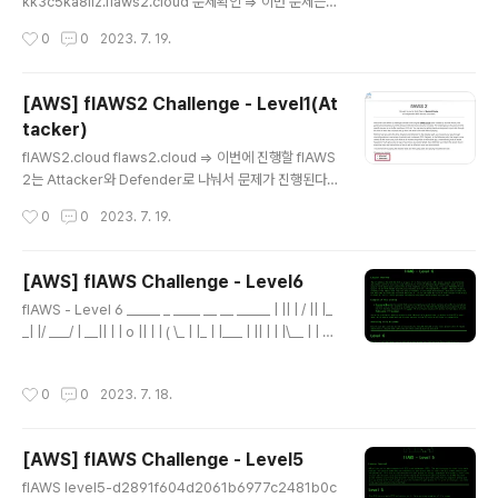
제시해준다. 그외에 별다른 힌트는 주지않았지만 기존에
kk3c5ka8iiz.flaws2.cloud 문제확인 => 이번 문제는 E
풀었던 문제처럼 뭔가 내부에 접근가능한 요청..
CR관련된 문제로 보여진다. 문제에서 제공된 링크에 접속
작성시간
0
0
2023. 7. 19.
시, 계정정보를 물어본다. 딱봐도 계정정보를 알아내면 다
음 Level로 가는 링크를 알려줄 것 같다. 문제에서 제공한
힌트는 ECR이름이 "level2"라는 것과 s3같이 open된
[AWS] flAWS2 Challenge - Level1(At
permission을 가진 AWS 리소스를 사용하라는 것 같다.
tacker)
aws-cli 설치 + aws configure 진행 Install or updat
글 내용
e the latest version of the AWS CLI - AWS Com
flAWS2.cloud flaws2.cloud => 이번에 진행할 flAWS
mand Line Interface When updating from a previ
2는 Attacker와 Defender로 나눠서 문제가 진행된다.
ous versi..
나는 우선 Attacker부터 진행했다.ㅎㅎ => 참고로 2023.
작성시간
0
0
2023. 7. 19.
07.20 기준 Attacker 문제는 총 3문제이다. 문제확인 fl
AWS2.cloud level1.flaws2.cloud => 다음 Level로
가기위해서는 PIN code를 맞추라는데.. 100자리만큼 기
[AWS] flAWS Challenge - Level6
니까 brute forcing은 꿈도 꾸지말라고 한다. 딱봐도 경
글 내용
flAWS - Level 6 _____ _ ____ __ __ _____ | || | / || |_
험상 이런문제는 100자리를 다때려맞추는건 아닐 것 같
_| |/ ___/ | __|| | | o || | | ( \_ | |_ | |___ | || | | |\__ | | _]
다. 그리고 BigIAM challenge때의 경험으로 보았을 때
| || _ || ` ' |/ \ | | | | || | | \ / \ | |__| |_____||__|__| \_/\_/
이런 문제는 웹페이지를 잘 살펴보아야한다. 따라서 웹이
\___| flAWS - Level 6 Lesson learned The IP add
어떻게 동작하는지 또는 어떻게 구성되어있는지 스윽 훑어
작성시간
0
0
2023. 7. 18.
ress 169.254.169.254 is a magic level6-cc4c40
보..
4a8a8b876167f5e70a7d8c9880.flaws.cloud 문
제확인 => 문제가 총 7개인줄 알았는데 마지막 문제이다
[AWS] flAWS Challenge - Level5
(답지를 마지막에 보여주니까 6개가 맞긴했네.. ㅎㅎ) 어쨌
글 내용
든 이번 문제에서..
flAWS level5-d2891f604d2061b6977c2481b0c