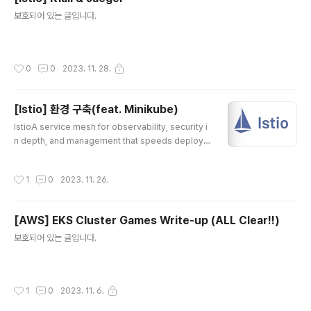
글 내용
보호되어 있는 글입니다.
작성시간
0
0
2023. 11. 28.
[Istio] 환경 구축(feat. Minikube)
글 내용
IstioA service mesh for observability, security i
n depth, and management that speeds deploym
ent cycles.istio.io공유 목적을 위해 istio 관련 포스팅
을 진행해보려고 한다나의 환경의 경우 mac os(M2 pr
작성시간
1
0
2023. 11. 26.
o)에 minikube를 설치해서 진행하였으며istio는 1.20, k
ubernetes 버전은 1.28이다. Istio 사용이유- Istio는 S
erviceMash로 MSA 구조상 규모가 커져감에 따라 점
[AWS] EKS Cluster Games Write-up (ALL Clear!!)
점 복잡해지고 상호동작에 대한 이해가 어려워지면서 관리
글 내용
의 어려움이 발생하게되는데 이를 어느정도 해소해줄 수
보호되어 있는 글입니다.
있는 오픈소스이다. 사용자는 sidecar를 injection하는
것만으로 software 레벨이 아..
작성시간
1
0
2023. 11. 6.