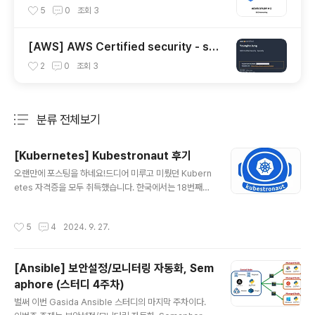
5
0
조회
3
[AWS] AWS Certified security - spe
cialty 자격증 후기(2023.07.09)
2
0
조회
3
분류 전체보기
주요 글 목록
[Kubernetes] Kubestronaut 후기
글 내용
오랜만에 포스팅을 하네요!드디어 미루고 미뤘던 Kubern
etes 자격증을 모두 취득했습니다. 한국에서는 18번째일
것으로 예상됩니다. Kubestronaut ProgramRocket-
power your Kubernetes skills. The Kubestronau
작성시간
5
4
2024. 9. 27.
t program recognises community leaders who
have consistently invested in their ongoing edu
cation and grown their skill level with Kubernete
[Ansible] 보안설정/모니터링 자동화, Sem
s.www.cncf.io 단순히 가고 싶었던 회사의 우대사항이
aphore (스터디 4주차)
어서 처음 알게되고, 찾아보니 마크가 멋진 것 같아서 뭐하
글 내용
는데 쓰는건지 알아봤다가,오토힐링이나 Desired state
벌써 이번 Gasida Ansible 스터디의 마지막 주차이다.
를 따르는 형태가 ..