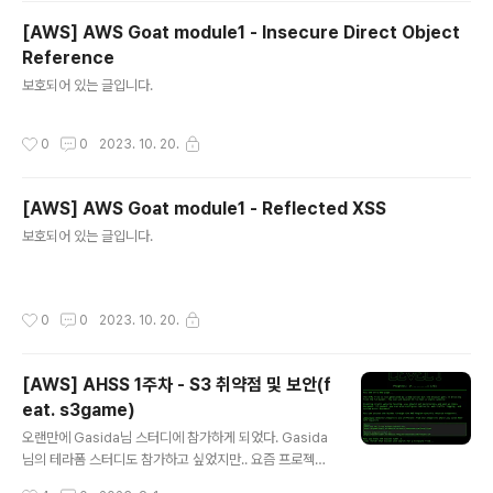
[AWS] AWS Goat module1 - Insecure Direct Object
Reference
글 내용
보호되어 있는 글입니다.
작성시간
0
0
2023. 10. 20.
[AWS] AWS Goat module1 - Reflected XSS
글 내용
보호되어 있는 글입니다.
작성시간
0
0
2023. 10. 20.
[AWS] AHSS 1주차 - S3 취약점 및 보안(f
eat. s3game)
글 내용
오랜만에 Gasida님 스터디에 참가하게 되었다. Gasida
님의 테라폼 스터디도 참가하고 싶었지만.. 요즘 프로젝트
가 너무 바빠져서..ㅠ(다음기회에 꼭!!..) 이번 스터디의 주
작성시간