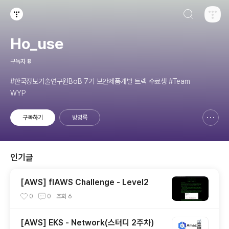
검색하기
티스토리
Ho_use
구독자
8
#한국정보기술연구원BoB 7기 보안제품개발 트랙 수료생 #Team
WYP
구독하기
방명록
신고하기 레이어
열기
인기글
[AWS] flAWS Challenge - Level2
0
0
조회
6
[AWS] EKS - Network(스터디 2주차)