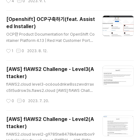
4
0
2023. 9. 1.
제는 드디어 클라우드 Security이다! 1주차 주제는 s3 취
약점 및 보안으로 스터디 공백기간 동안 클라우드 관련 wa
rgame들을 풀어본적이 있었다 (BigIAMchallange, flA
[Openshift] OCP구축하기(feat. Assist
WS 등) 그래서인지 훨씬 수월했고 1주차 과제는 스터디에
ed Installer)
서 배운 것들을 활용할 수 있는 s3game writeup을 진행
글 내용
하였다. s3game Writeup S3 Game _ _______ _____
OCP란 Product Documentation for OpenShift Co
__ _ __ ( \ ( ____ \|\ /|( ____ \( \ / \ | ( | ( \/| ) ( || ( \/| (
ntainer Platform 4.13 | Red Hat Customer Portal
\/) ) | | | ..
Access Red Hat’s knowledge, guidance, and su
작성시간
1
0
2023. 8. 12.
pport through your subscription. access.redhat.
com 회사에서 OCP 관련 업무를 맡게되어서 구축해보았
다. Openshift Contianer Platform의 약자인 OCP는
[AWS] flAWS2 Challenge - Level3(A
Kubernetes 기반의 Redhat에서 만든 서비스이다. kub
ttacker)
ernetes에 추가적으로 monitoring, logging, CI/CD,
글 내용
Service Mesh 등의 운영에 필요하거나 편리한 tool들
flAWS2.cloud level3-oc6ou6dnkw8sszwvdrrax
이 포함되어있다. 그렇다면 이제 구축해보자!! As..
c5t5udrsw3s.flaws2.cloud [AWS] flAWS Challen
ge - Level5 flAWS level5-d2891f604d2061b69
작성시간
0
0
2023. 7. 20.
77c2481b0c8333e.flaws.cloud 문제확인 => 해당
문제에서는 그저 HTTP proxy 역할만하는 EC2를 sam
ple로 주고 사용법을 알려주고 있다. 실제로 proxy인지
[AWS] flAWS2 Challenge - Level2(A
테스트 해보았고 진짜 단순한 proxy xn--vj5b11biyw.k
ttacker)
r => 옹? 이번문제는 기존에 flaws-1에서 풀었던 Level5
글 내용
와 비슷한 문제이다. 해당 문제와 동일하게 Proxy만 하나
flAWS2.cloud level2-g9785tw8478k4awxtbox9