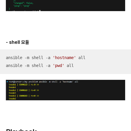
- shell 모듈
ansible -m shell -a 
'hostname'
 all

ansible -m shell -a 
'pwd'
 all