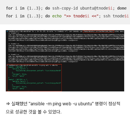
for
 i 
in
 {1..3}; 
do
 ssh-copy-id ubuntu@tnode
$i
; 
done
for
 i 
in
 {1..3}; 
do
echo
">> tnode
$i
 <<"
; ssh tnode
$i
=> 실패했던 "ansible -m ping web -u ubuntu" 명령이 정상적
으로 성공한 것을 볼 수 있었다.