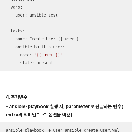
  vars:

    user: ansible_test

  tasks:

  - name: Create User {{ user }}

    ansible.builtin.user:

      name: 
"{{ user }}"
      state: present
4. 추가변수
- ansible-playbook 실행 시, parameter로 전달하는 변수(
extra의 의미인 "-e" 옵션을 이용)
ansible-playbook -e user=ansible create-user.yml