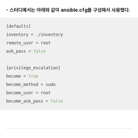
- 스터디에서는 아래와 같이 ansible.cfg를 구성해서 사용했다.
[defaults]

inventory = ./inventory

remote_user = root

ask_pass = 
false
[privilege_escalation]

become = 
true
become_method = sudo

become_user = root

become_ask_pass = 
false