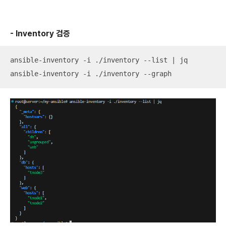
- Inventory 검증
ansible-inventory -i ./inventory --list | jq

ansible-inventory -i ./inventory --graph