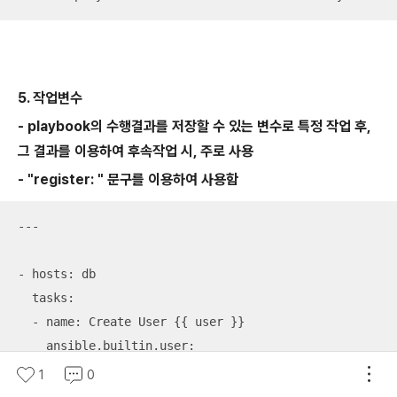
5. 작업변수
- playbook의 수행결과를 저장할 수 있는 변수로 특정 작업 후,
그 결과를 이용하여 후속작업 시, 주로 사용
- "register: " 문구를 이용하여 사용함
---

- hosts: db

  tasks:

  - name: Create User {{ user }}

    ansible.builtin.user:

      name: 
"{{ user }}"
1
0
      state: present
