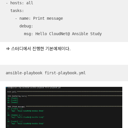
- hosts: all

  tasks:

    - name: Print message

      debug:

        msg: Hello CloudNet@ Ansible Study
=> 스터디에서 진행한 기본예제이다.
ansible-playbook first-playbook.yml