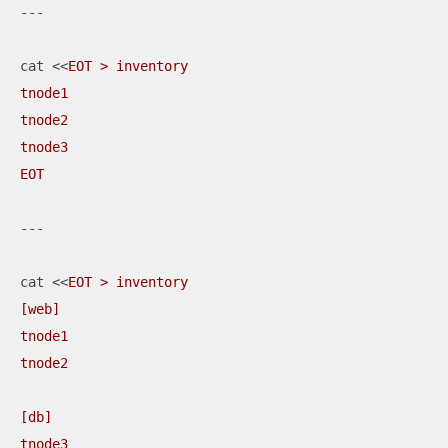
---

cat <<
EOT > inventory

tnode1

tnode2

tnode3

EOT
---

cat <<
EOT > inventory

[web]

tnode1

tnode2

[db]

tnode3
