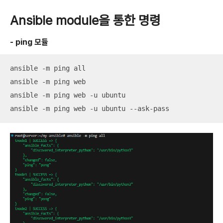
Ansible module을 통한 명령
- ping 모듈
ansible -m ping all

ansible -m ping web

ansible -m ping web -u ubuntu

ansible -m ping web -u ubuntu --ask-pass