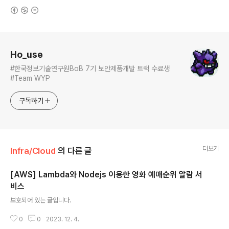
(새창열림)
로그 정보
Ho_use
#한국정보기술연구원BoB 7기 보안제품개발 트랙 수료생
#Team WYP
구독하기
더보기
Infra/Cloud
의 다른 글
[AWS] Lambda와 Nodejs 이용한 영화 예매순위 알람 서
비스
글 내용
보호되어 있는 글입니다.
0
0
2023. 12. 4.