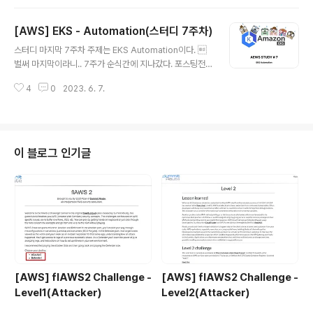
[AWS] EKS - Automation(스터디 7주차)
글 내용
스터디 마지막 7주차 주제는 EKS Automation이다. 
벌써 마지막이라니.. 7주가 순식간에 지나갔다. 포스팅전
에 스터디 후기부터 작성해보려고한다. kubernetes가
4
0
2023. 6. 7.
재미있어서, kubernetes 보안에 도움이 될 것 같아 신청
한 스터디였는데 역시나 굉장히 많은 도움이 된 것 같다.
(좋은 스터디에 참여할 기회를 주신 Gasida님 그리고 Cl
oudNet@팀에 감사드립니다) 구체적으로 어떤점이 도움
이 되었냐고 한다면... 1. 견문이 넓어졌다. Kubernetes의
이 블로그 인기글
Cluster에도 다양한 종류가 있다는 것을 알게되었다. 단순
히 On-premise 환경만 알고 있었다면 관리형 Kubern
etes인 EKS를 처음 마주했을 때 당황스러웠을 것 같다(다
행..ㅎㅎ). 그리고 굉장히 편리한 꿀팁이나 ..
[AWS] flAWS2 Challenge -
[AWS] flAWS2 Challenge -
Level1(Attacker)
Level2(Attacker)