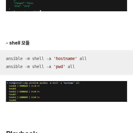
- shell 모듈
ansible -m shell -a 
'hostname'
 all

ansible -m shell -a 
'pwd'
 all