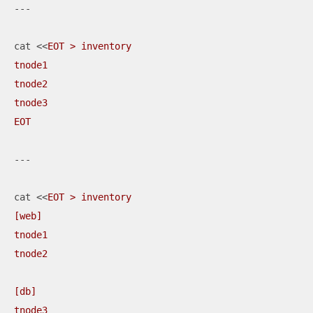
---

cat <<
EOT > inventory

tnode1

tnode2

tnode3

EOT
---

cat <<
EOT > inventory

[web]

tnode1

tnode2

[db]

tnode3
