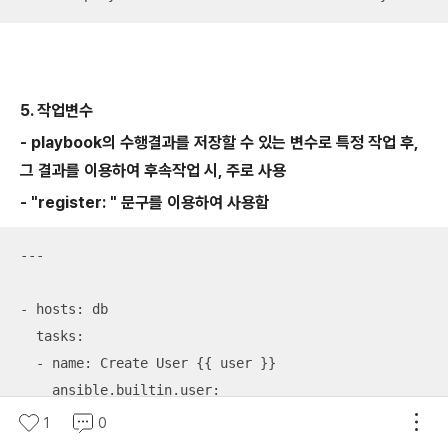
5. 작업변수
- playbook의 수행결과를 저장할 수 있는 변수로 특정 작업 후,
그 결과를 이용하여 후속작업 시, 주로 사용
- "register: " 문구를 이용하여 사용함
---

- hosts: db

  tasks:

  - name: Create User {{ user }}

    ansible.builtin.user:

      name: 
"{{ user }}"
1
0
      state: present
