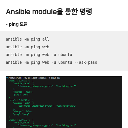
Ansible module을 통한 명령
- ping 모듈
ansible -m ping all

ansible -m ping web

ansible -m ping web -u ubuntu

ansible -m ping web -u ubuntu --ask-pass