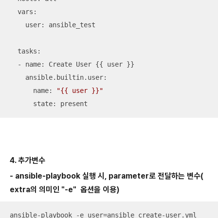
  vars:

    user: ansible_test

  tasks:

  - name: Create User {{ user }}

    ansible.builtin.user:

      name: 
"{{ user }}"
      state: present
4. 추가변수
- ansible-playbook 실행 시, parameter로 전달하는 변수(
extra의 의미인 "-e" 옵션을 이용)
ansible-playbook -e user=ansible create-user.yml