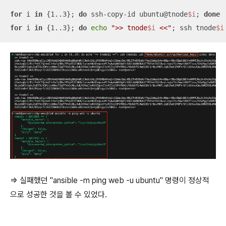
for
 i 
in
 {1..3}; 
do
 ssh-copy-id ubuntu@tnode
$i
; 
done
for
 i 
in
 {1..3}; 
do
echo
">> tnode
$i
 <<"
; ssh tnode
$i
=> 실패했던 "ansible -m ping web -u ubuntu" 명령이 정상적
으로 성공한 것을 볼 수 있었다.