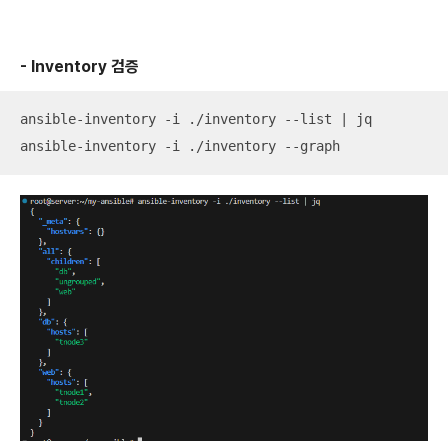
- Inventory 검증
ansible-inventory -i ./inventory --list | jq

ansible-inventory -i ./inventory --graph