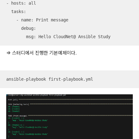
- hosts: all

  tasks:

    - name: Print message

      debug:

        msg: Hello CloudNet@ Ansible Study
=> 스터디에서 진행한 기본예제이다.
ansible-playbook first-playbook.yml