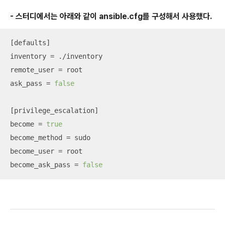
- 스터디에서는 아래와 같이 ansible.cfg를 구성해서 사용했다.
[defaults]

inventory = ./inventory

remote_user = root

ask_pass = 
false
[privilege_escalation]

become = 
true
become_method = sudo

become_user = root

become_ask_pass = 
false