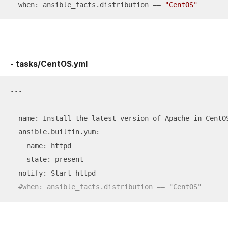
  when: ansible_facts.distribution == 
"CentOS"
- tasks/CentOS.yml
---

- name: Install the latest version of Apache 
in
 CentOS
  ansible.builtin.yum:

    name: httpd

    state: present

  notify: Start httpd  

#when: ansible_facts.distribution == "CentOS"