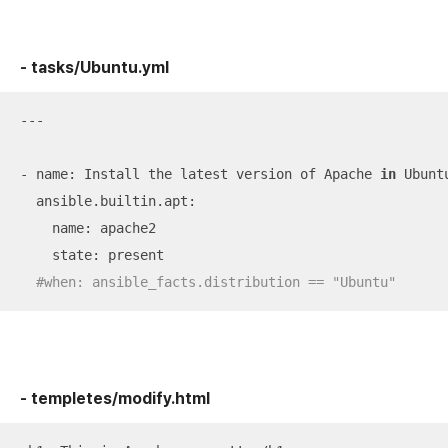
- tasks/Ubuntu.yml
---

- name: Install the latest version of Apache 
in
 Ubuntu
  ansible.builtin.apt:

    name: apache2

    state: present

#when: ansible_facts.distribution == "Ubuntu"
- templetes/modify.html