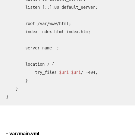
        listen [::]:80 default_server;

        root /var/www/html;

        index index.html index.htm;

        server_name _;

        location / {

            try_files 
$uri
$uri
/ =404;

        }

    }

}
- var/main.yml