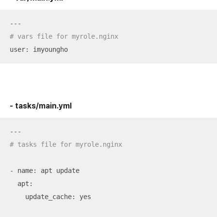
# vars file for myrole.nginx
user: imyoungho
- tasks/main.yml
# tasks file for myrole.nginx
- name: apt update

  apt:

    update_cache: yes
