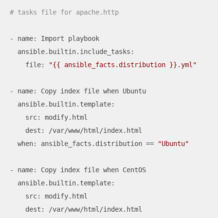
# tasks file for apache.http
- name: Import playbook

  ansible.builtin.include_tasks:

    file: 
"{{ ansible_facts.distribution }}.yml"
- name: Copy index file when Ubuntu

  ansible.builtin.template:

    src: modify.html

    dest: /var/www/html/index.html

  when: ansible_facts.distribution == 
"Ubuntu"
- name: Copy index file when CentOS

  ansible.builtin.template:

    src: modify.html

    dest: /var/www/html/index.html
