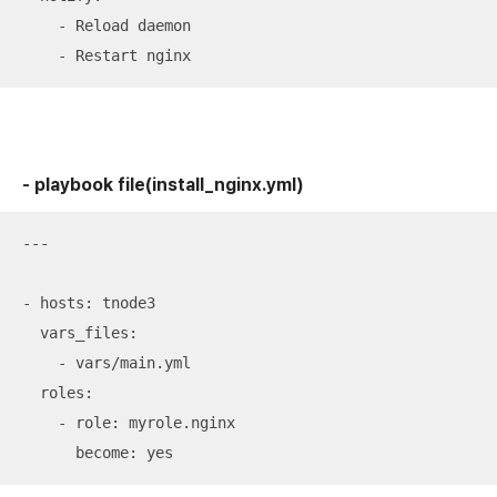
    - Reload daemon

    - Restart nginx
- playbook file(install_nginx.yml)
---

- hosts: tnode3

  vars_files:

    - vars/main.yml

  roles:

    - role: myrole.nginx

      become: yes