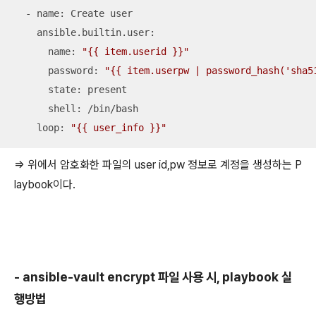
  - name: Create user

    ansible.builtin.user:

      name: 
"{{ item.userid }}"
      password: 
"{{ item.userpw | password_hash('sha5
      state: present

      shell: /bin/bash

    loop: 
"{{ user_info }}"
=> 위에서 암호화한 파일의 user id,pw 정보로 계정을 생성하는 P
laybook이다.
- ansible-vault encrypt 파일 사용 시, playbook 실
행방법