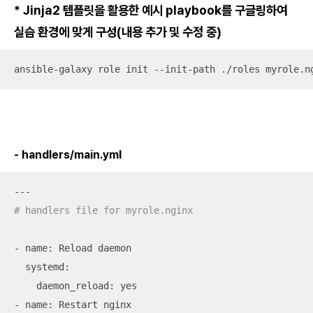
* Jinja2 템플릿을 활용한 예시 playbook를 구글링하여
실습 환경에 맞게 구성(내용 추가 및 수정 중)
ansible-galaxy role init --init-path ./roles myrole.n
- handlers/main.yml
# handlers file for myrole.nginx
- name: Reload daemon

  systemd:

    daemon_reload: yes

- name: Restart nginx
