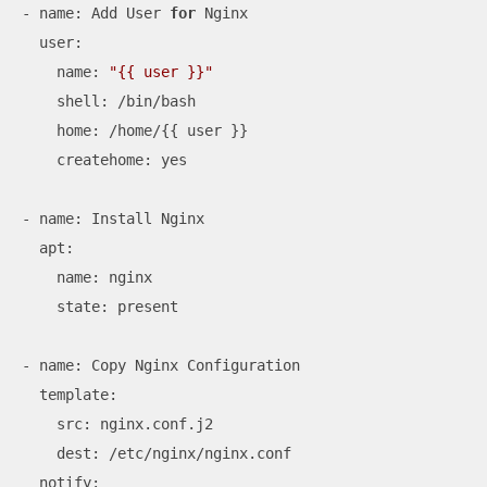
- name: Add User 
for
 Nginx

  user:

    name: 
"{{ user }}"
    shell: /bin/bash

    home: /home/{{ user }}

    createhome: yes

- name: Install Nginx

  apt:

    name: nginx

    state: present

- name: Copy Nginx Configuration

  template:

    src: nginx.conf.j2

    dest: /etc/nginx/nginx.conf

  notify:
