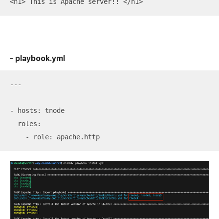
<h1> This is Apache server!! </h1>
- playbook.yml
---

- hosts: tnode

  roles:

    - role: apache.http