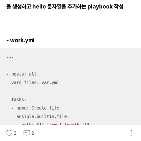
을 생성하고 hello 문자열을 추가하는 playbook 작성
- work.yml
---

- hosts: all

  vars_files: var.yml

  tasks: 

  - name: Create file

    ansible.builtin.file:

      path: 
"{{ item.filepath }}"
2
2
      owner: 
"{{ item.own }}"