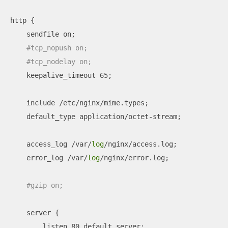
http {

    sendfile on;

#tcp_nopush on;
#tcp_nodelay on;
    keepalive_timeout 65;

    include /etc/nginx/mime.types;

    default_type application/octet-stream;

    access_log /var/
log
/nginx/access.log;

    error_log /var/
log
/nginx/error.log;

#gzip on;
    server {

        listen 80 default_server;
