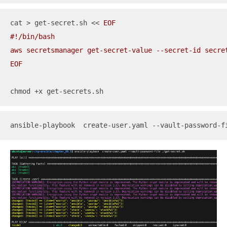
cat > get-secret.sh << 
EOF

#!/bin/bash

aws secretsmanager get-secret-value --secret-id secre
EOF
chmod +x get-secrets.sh
ansible-playbook  create-user.yaml --vault-password-f