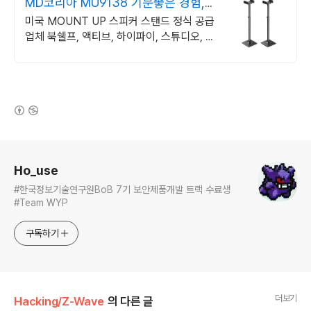
MD코리아 MU9138 기분좋은 경험,
행복한 소리
미국 MOUNT UP 스피커 스탠드 정식 공급
업체 북쉘프, 액티브, 하이파이, 스튜디오, 위
성 스피커 스탠드
(새창열림)
로그 정보
Ho_use
#한국정보기술연구원BoB 7기 보안제품개발 트랙 수료생
#Team WYP
구독하기
더보기
Hacking/Z-Wave
의 다른 글