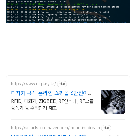
https://www.digikey.kr/
광고
디지키 공식 온라인 쇼핑몰 6만원이상
무료배송,당일발송
RFID, 피뢰기, ZIGBEE, RF안테나, RF모듈,
증폭기 등 수백만개 재고
https://smartstore.naver.com/mountingdream
광고