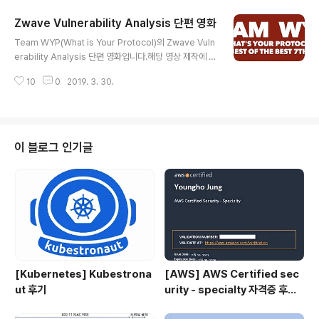
Zwave Vulnerability Analysis 단편 영화
글 내용
Team WYP(What is Your Protocol)의 Zwave Vuln
erability Analysis 단편 영화입니다.해당 영상 제작에 도
움을 주신 멘토님들과 PL형, WYP 팀원들에게 감사합니
10
0
2019. 3. 30.
다.그리고 도움을 주신 모든 분들께 감사드립니다.(PL형
집을 내주셔서 감사합니다^^, dork94 카메라 감사요~)
해당영상은 2019 Codegate 해킹시연공모전 최우수상
을 수상하였습니다. 해당 영상에 등장하는 해킹을 함부로
진행하시거나 타인에게 피해를 주는 행위는불법입니다. 또
이 블로그 인기글
한 영상에 등장하는 모든 시나리오 관련 공격은 순수 연구
목적으로테스트베드에서 시행되었으며 모두 본인들의 소
유인 제품들을 사용하였음을 알려드립니다. 기사 URL : ht
tps://www.dailysecu.com/news/arti..
[Kubernetes] Kubestrona
[AWS] AWS Certified sec
ut 후기
urity - specialty 자격증 후기
(2023.07.09)