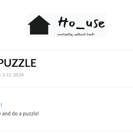
Ho_use
PUZZLE
. 3. 11. 20:24
!
e and do a puzzle!