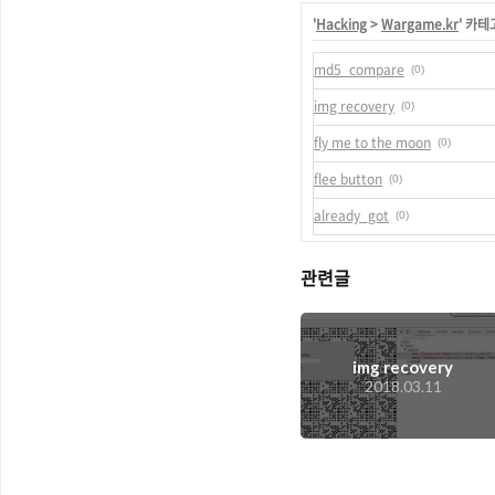
'
Hacking
>
Wargame.kr
' 카
md5_compare
(0)
img recovery
(0)
fly me to the moon
(0)
flee button
(0)
already_got
(0)
관련글
img recovery
2018.03.11