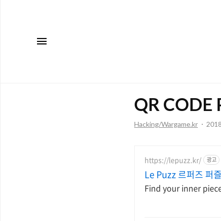
메뉴
QR CODE 
Hacking/Wargame.kr
2018
https://lepuzz.kr/
광고
Le Puzz 르퍼즈 퍼즐
Find your inner piec