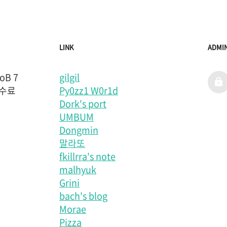
LINK
ADMI
B 7
gilgil
admi
 수료
Py0zz1 W0r1d
Dork's port
UMBUM
Dongmin
말라또
fkillrra's note
malhyuk
Grini
bach's blog
Morae
Pizza