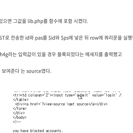
 있으면 그값을 lib.php를 함수에 포함 시켰다.
T로 전송한 id와 pas를 $id와 $ps에 넣은 뒤 row에 쿼리문을 실
 blueh4g라는 입력값이 있을 경우 블록되었다는 메세지를 출력했고
보여준다 는 source였다.