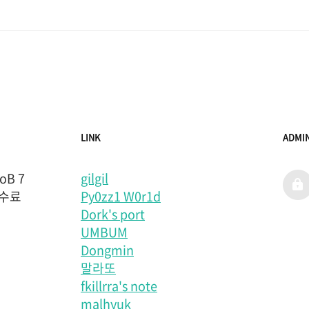
LINK
ADMI
B 7
gilgil
admi
 수료
Py0zz1 W0r1d
Dork's port
UMBUM
Dongmin
말라또
fkillrra's note
malhyuk