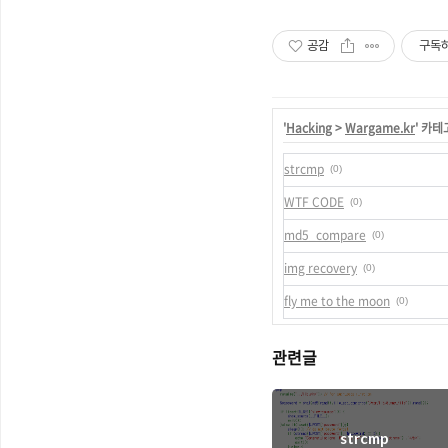
공감
구독
'
Hacking
>
Wargame.kr
' 카
strcmp
(0)
WTF CODE
(0)
md5_compare
(0)
img recovery
(0)
fly me to the moon
(0)
관련글
strcmp