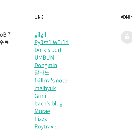
LINK
ADMI
B 7
gilgil
admi
 수료
Py0zz1 W0r1d
Dork's port
UMBUM
Dongmin
말라또
fkillrra's note
malhyuk
Grini
bach's blog
Morae
Pizza
Roytravel