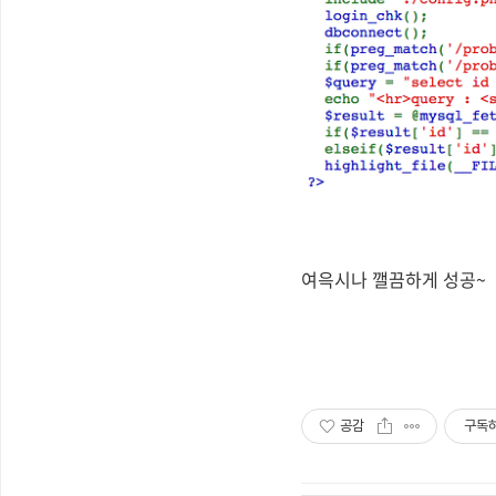
여윽시나 깰끔하게 성공~
공감
구독