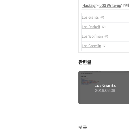
'
Hacking
>
LOS Write-up
' 카
Los Giants
(0)
Los Darkelf
(0)
Los Wolfman
(0)
Los Gremlin
(0)
관련글
Los Giants
2018.08.08
댓글