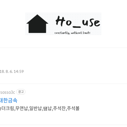
Ho_use
8. 8. 6. 14:59
ssosso3c
광고
 대한금속
 솔더크림,무연납,일반납,떔납,주석잔,주석볼