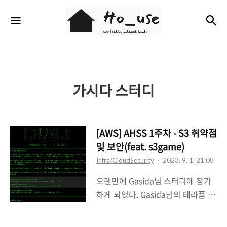
Ho_use
검
메뉴
가시다 스터디
[AWS] AHSS 1주차 - S3 취약점
및 보안(feat. s3game)
Infra/CloudSecurity
2023. 9. 1. 21:08
오랜만에 Gasida님 스터디에 참가
하게 되었다. Gasida님의 테라폼 스
터디도 참가하고 싶었지만.. 요즘 프
로젝트가 너무 바빠져서..ㅠ(다음기