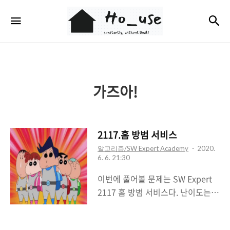
Ho_use
검
메뉴
가즈아!
2117.홈 방범 서비스
알고리즘/SW Expert Academy
2020.
6. 6. 21:30
이번에 풀어볼 문제는 SW Expert
2117 홈 방범 서비스다. 난이도는
역시나 그렇게 어려운 거같진 않지
만 이번에 느낀점은 역시 예외상황