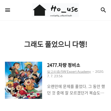
Ho_use
검
메뉴
그래도 풀었으니 다행!
2477.차량 정비소
알고리즘/SW Expert Academy
2020.
7. 7. 23:56
오랜만에 문제를 풀었다. 그 동안 했
던 것 중에 잘 모르겠던거 복습도하
고 충분한 휴식도 취하고 왔다. 이제
다시 달려야지!! 이번에 풀어볼 문제