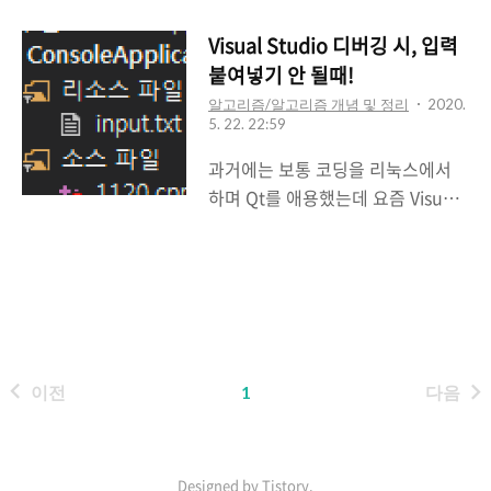
사용해보았거나 직접 Airodump를
구현해보면 알겠지만 무선의 채널
Visual Studio 디버깅 시, 입력
hopping의 구현이 필요하다 기존
붙여넣기 안 될때!
에 사용할때는 아래와같이
알고리즘/알고리즘 개념 및 정리
2020.
iwconfig 명령어를 이용해서 프레
5. 22. 22:59
임을 캡쳐할 channel을 하나씩 옮
과거에는 보통 코딩을 리눅스에서
겨가며 진행하였다.. 하지만
하며 Qt를 애용했는데 요즘 Visual
wireshark에는 이런걸 굳이 하나씩
Studio를 자주 사용하고 있다. 사용
입력하지않아도 channel을
하면서 가장 불편했던 것은 디버깅
hopping 할 수 있는 방법이 있었
모드에서 입력 값이 붙여넣기가 안
다.. 우연치 않게 발견했는데 개꿀~
된다는 것이다..(내가 못하는건가..?)
와이어샤크 필터있는 쪽 공백에서
Qt Creator는 잘만되던데.. ( Qt
우클릭을 하면 wireless Toolbar를
Creator 짱짱.. ) => 여튼 그래서 다
켤 수있다. 클릭해서 체크를 진행해
이전
1
다음
른 방법을 사용해야 편하게 코딩을
보자 짜잔~ wireless => monitor
즐길 수 있다! 여튼 이런경우에는 아
모드인 ..
래의 freopen함수 한 줄만 추가해
주면 간단하게 디버깅 시에 입력을
Designed by Tistory.