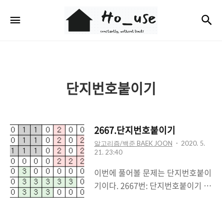
Ho_use
검
메뉴
단지번호붙이기
2667.단지번호붙이기
알고리즘/백준 BAEK JOON
2020. 5.
21. 23:40
이번에 풀어볼 문제는 단지번호붙이
기이다. 2667번: 단지번호붙이기 과
같이 정사각형 모양의 지도가 있다.
1은 집이 있는 곳을, 0은 집이 없는