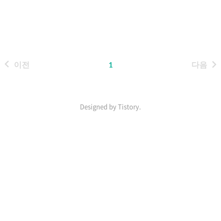
음에 설명을 들을 때는 이미 계산한
값을 저장해놓고 다시 불러서 사용
한다 어쩌구저쩌구~ 이러한 설명보
다는 직접 코드를 구현해서 보면 이
해가 쉽다. #include #include
이전
1
다음
using namespace std; int
data[30]; int dp(int n){ if(n
Designed by Tistory.
인
기
포
스
트