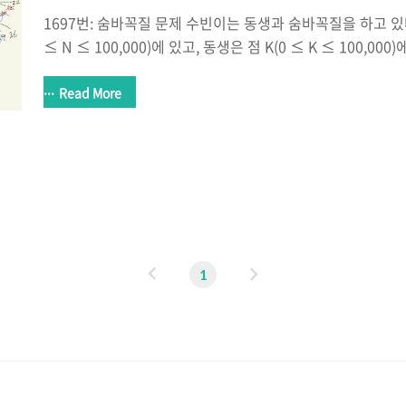
1697번: 숨바꼭질 문제 수빈이는 동생과 숨바꼭질을 하고 있다
≤ N ≤ 100,000)에 있고, 동생은 점 K(0 ≤ K ≤ 100,0
간이동을 할 수 있다. 만약, 수빈이의 위치가 www.acmicpc
백준의 1697 숨바꼭질이다. 어떻게 접근을 시작하는지, 설
Read More
하는 난이도는 크게 차이가 날 것 같다. 나같은 경우에는 금
분이 금방 찾아내는 경우라면 쉬운편에 속하는 것이고 아닌 
결론을 말하자면 이번문제는 BFS로 간단하게 풀어낼 수 있는
다면 같은 연산을 줄이는 것이다. 이것만 주의하면 충분히 풀 수
이
다
1
전
음