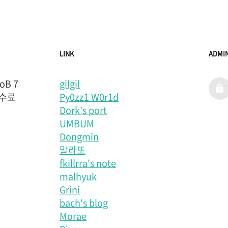
LINK
ADMI
B 7
gilgil
admi
 수료
Py0zz1 W0r1d
Dork's port
UMBUM
Dongmin
말라또
fkillrra's note
malhyuk
Grini
bach's blog
Morae