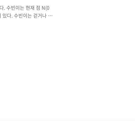
. 수빈이는 현재 점 N(0
00)에 있다. 수빈이는 걷거나 순
.net 이번에 풀어볼 문제는
계를 시작하는지에 따라 체감
방 풀이법을 찾아냈다. 대부
사람들 굉장히 헤맬 것이다.
 문제이다. 주의할 점이 있
 있는 문제..