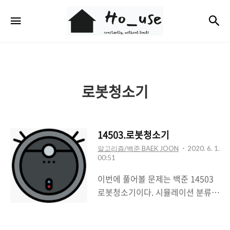
Ho_use
검
메뉴
로봇청소기
14503.로봇청소기
알고리즘/백준 BAEK JOON
2020. 6. 1.
00:51
이번에 풀어볼 문제는 백준 14503
로봇청소기이다. 시뮬레이션 분류의
문제이며 문제 이해만 잘하면 풀 수
있는 문제이다. 14503번: 로봇 청소