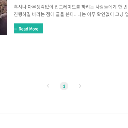
혹시나 아무생각없이 업그레이드를 하려는 사람들에게 한 번
진행하길 바라는 점에 글을 쓴다.. 나는 아무 확인없이 그냥 
돌렸다(분명히 잃은자료가 있겠지..어딘가에?..ㅠㅠ) 맥북을
사용하고 있었다. 아이패드 프로를 구매한 기념으로 Sidec
Read More
에서 카탈리나로 업그레이드를 했는데... VMware Fusion이
다.. 찾아보니 Fusion 11을 사용해야하고 옵션설정을 해줘야한
는데 뭔.. 어쩔 수없이 눈물을 머금고 타임머신기능을 사용했
업날짜는 19년 12월이였고 그 이후에 했던 작업들만 따로 백
론 ..
이
다
1
전
음