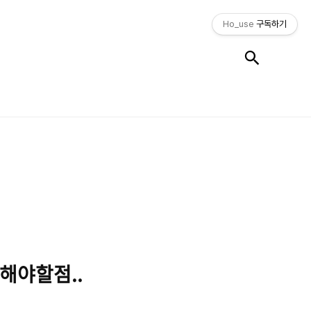
Ho_use
구독하기
검색
려해야할점..