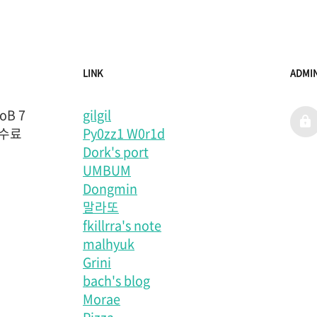
LINK
ADMI
B 7
gilgil
admi
 수료
Py0zz1 W0r1d
Dork's port
UMBUM
Dongmin
말라또
fkillrra's note
malhyuk
Grini
bach's blog
Morae