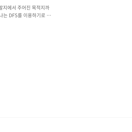
출발지에서 주어진 목적지까
나는 DFS를 이용하기로 했
ack을 이용해서 구현해보았
용이 자연스러워진거같다. 처
는 MAX를 16이나 100이
-1,1,0,0}; // X축 이동 int