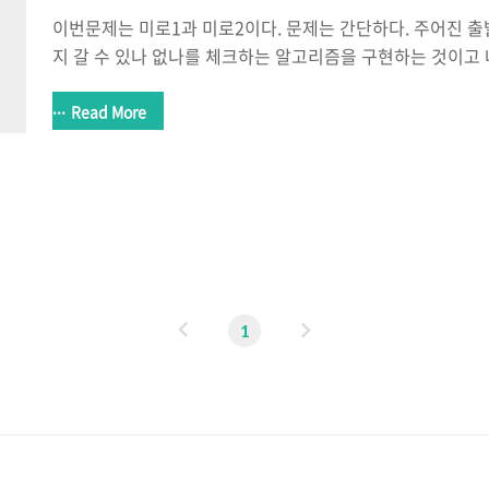
이번문제는 미로1과 미로2이다. 문제는 간단하다. 주어진 
지 갈 수 있나 없나를 체크하는 알고리즘을 구현하는 것이고 
다. 문제는 queue강의에서 출제되었지만 나는 DFS를 St
다. 앞서 stack과 queue를 나름 많이 다뤄보아서인지 사
Read More
음 시작할 때는 분명 헷갈렸던 것 같은데.. ㅎㅎ 미로1과 미로2
냐 말고 코드가 달라진게 없어서 한 번에 포스팅했다. #include #include #include
using namespace std; #define MAX 16 // 100 int dx[4]={
dy[4]=..
이
다
1
전
음