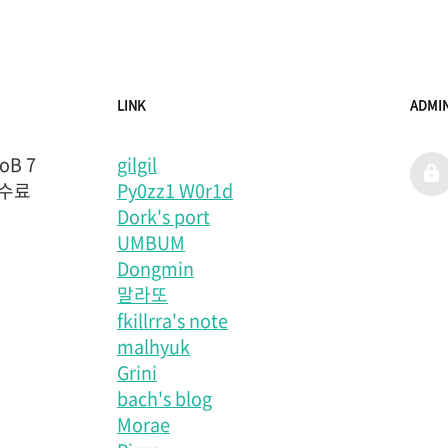
LINK
ADMI
B 7
gilgil
admi
 수료
Py0zz1 W0r1d
Dork's port
UMBUM
Dongmin
말라또
fkillrra's note
malhyuk
Grini
bach's blog
Morae