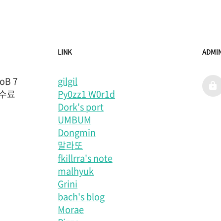
LINK
ADMI
B 7
gilgil
admi
 수료
Py0zz1 W0r1d
Dork's port
UMBUM
Dongmin
말라또
fkillrra's note
malhyuk
Grini
bach's blog
Morae