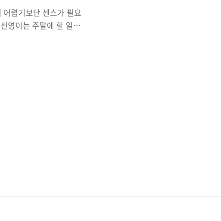
많이 어렵기보단 센스가 필요
 문제 선영이는 주말에 할 일이
을 하기 위해 만든 언어이다.
함수 R은 배열에 있는 숫자의
다. 배열이 비어있는데 D를
용할 수 있다. 예를 들어,
 www.acmicpc.net