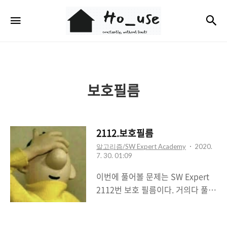
Ho_use
검
메뉴
보호필름
2112.보호필름
알고리즘/SW Expert Academy
2020.
7. 30. 01:09
이번에 풀어볼 문제는 SW Expert
2112번 보호 필름이다. 거의다 풀었
는데 재귀함수 호출 부분에서 실수
가 있었다.. 젠장.. 블로그를 뒤져보