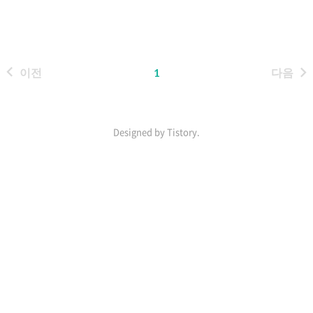
다. 연산자가 '+' 만 주어졌기 때문에
예외처리할게 많지 않았다. 아마 문
제에 숫자가 붙은걸로봐서 앞으로
연산자들이 추가될 것 같은 예감이
이전
1
다음
든다ㅋㅋㅋ 허접한 코드로 일단 푸
는 것에 의의를 두었다. #include
#include #include #include
using namespace std; int main()
Designed by Tistory.
{ int n; for(int k=1; k> n; string
str; cin >> str; stack s1; queues2;
인
char v; for(int i=0; i
기
포
스
트