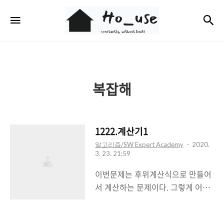
Ho_use
검
메뉴
복잡해
1222.계산기1
알고리즘/SW Expert Academy
2020.
3. 23. 21:59
이번문제는 후위계산식으로 만들어
서 계산하는 문제이다. 그렇게 어려
운 난이도는 아니였다. 후위계산법
을 제대로 이해하고 문제를 풀면된