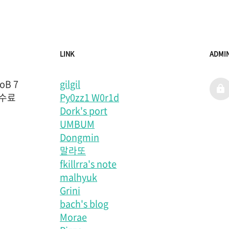
LINK
ADMI
B 7
gilgil
admi
 수료
Py0zz1 W0r1d
Dork's port
UMBUM
Dongmin
말라또
fkillrra's note
malhyuk
Grini
bach's blog
Morae