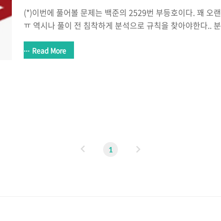
(*)이번에 풀어볼 문제는 백준의 2529번 부등호이다. 꽤 오
ㅠ 역시나 풀이 전 침착하게 분석으로 규칙을 찾아야한다.. 
현을 시작하면 예외처리를 빼먹을 시, 다시 구현해도 시작이 부
지름길.. 2529번: 부등호 두 종류의 부등호 기호 ‘’가 k개 나
Read More
는 이 부등호 기호 앞뒤에 서로 다른 한 자릿수 숫자를 넣어
시키려고 한다. 예를 들어, 제�� www.acmicpc.net 문
부등호를 입력받아 부등호에 맞게 0~9까지의 숫자로 만들 
구하는 것이다. 생각보다문제가 어려웠다.. 규칙을 발견했는
요..
이
다
1
전
음