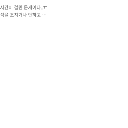
랜시간이 걸린 문제이다..ㅠ
분석을 조지거나 안하고 구
족할 것이다.. -> 조짐의
열된 순서열 A가 있다. 우리
서 모든 부등호 관계를 만족
제의 내용은 간단하다. k개의
수 있는 최소값과 최대값을
데 조금 침착하게 구현할 필