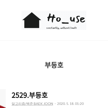
Ho_use
부등호
2529.부등호
알고리즘/백준 BAEK JOON
2020. 5. 18. 01:20