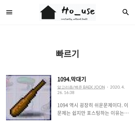
Ho_use
검
메뉴
빠르기
1094.막대기
알고리즘/백준 BAEK JOON
2020. 4.
26. 16:38
1094 역시 굉장히 쉬운문제이다. 이
문제는 쉽지만 포스팅하는 이유는
문제를 읽으면서 드디어 효율을 동
시에 생각하기 시작했다고 느꼈기