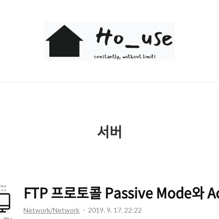
Ho_use
서버
FTP 프로토콜 Passive Mode와 Ac
Network/Network
2019. 9. 17. 22:22