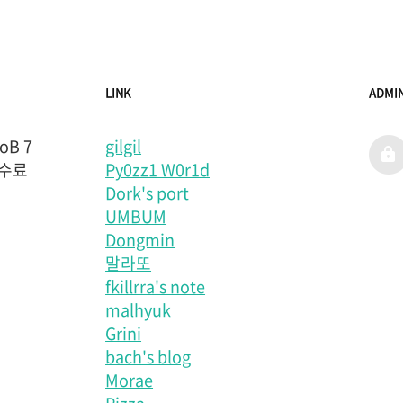
LINK
ADMI
B 7
gilgil
admi
 수료
Py0zz1 W0r1d
Dork's port
UMBUM
Dongmin
말라또
fkillrra's note
malhyuk
Grini
bach's blog
Morae