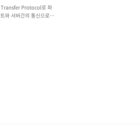
nsfer Protocol로 파
이언트와 서버간의 통신으로
 클라이언트는 FileZilla
그것이 바로 Passive
의 경우 Data Channel 요
ta Channel 요청을 서버
방식부터 알아보자.통신과정은