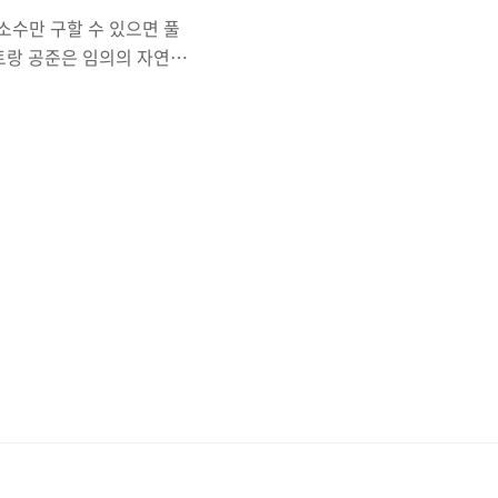
소수만 구할 수 있으면 풀
르트랑 공준은 임의의 자연수
도 하나 존재한다는 내용을 담
파프누티 체비쇼프가 1850
수는 4개가 있다. (11,
있다. (17,19, 23) n이