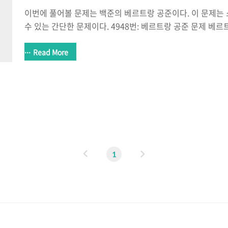
이번에 풀어볼 문제는 백준의 베르트랑 공준이다. 이 문제는 
수 있는 간단한 문제이다. 4948번: 베르트랑 공준 문제 베
n에 대하여, n보다 크고, 2n보다 작거나 같은 소수는 적어
고 있다. 이 명제는 조제프 베르트랑이 1845년에 추측했고, 
Read More
년에 증명했다. 예를 들어, 10보다 크고, 20보다 작거나 같은 소
13, 17, 19) 또, 14보다 크고, 28보다 작거나 같은 소수는 3개가 
주어졌을 때, n보다 크고, 2n보 www.acmicpc.net #include #include #define MAX
12345..
이
다
1
전
음