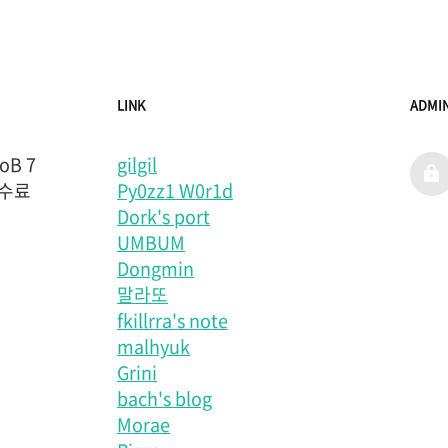
LINK
ADMI
B 7
gilgil
admi
 수료
Py0zz1 W0r1d
Dork's port
UMBUM
Dongmin
말라또
fkillrra's note
malhyuk
Grini
bach's blog
Morae