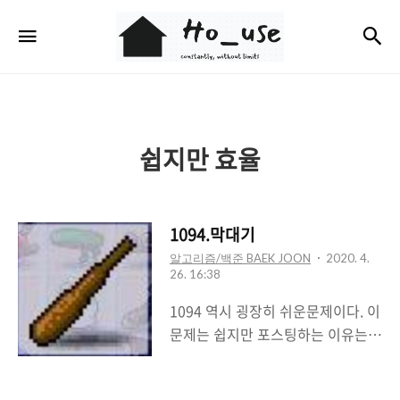
Ho_use
검
메뉴
쉽지만 효율
1094.막대기
알고리즘/백준 BAEK JOON
2020. 4.
26. 16:38
1094 역시 굉장히 쉬운문제이다. 이
문제는 쉽지만 포스팅하는 이유는
문제를 읽으면서 드디어 효율을 동
시에 생각하기 시작했다고 느꼈기