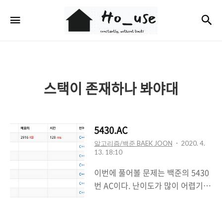
Ho_use
검
메뉴
스택이 존재하나 봐야대
5430.AC
알고리즘/백준 BAEK JOON
2020. 4.
13. 18:10
이번에 풀어볼 문제는 백준의 5430
번 AC이다. 난이도가 많이 어렵기보
단 센스가 필요한 거 같다. 문제를 보
도록 하자. .....?????? 5430번: AC