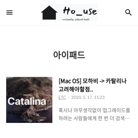
Ho_use
검
메뉴
아이패드
[Mac OS] 모하비 -> 카탈리나
고려해야할점..
ETC
2020. 5. 17. 15:23
혹시나 아무생각없이 업그레이드를
하려는 사람들에게 한 번 더 검색해
보고 찾아보고 진행하길 바라는 점
에 글을 쓴다.. 나는 아무 확인없이