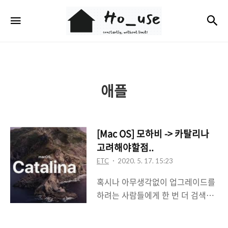
Ho_use
검
메뉴
애플
[Mac OS] 모하비 -> 카탈리나
고려해야할점..
ETC
2020. 5. 17. 15:23
혹시나 아무생각없이 업그레이드를
하려는 사람들에게 한 번 더 검색해
보고 찾아보고 진행하길 바라는 점
에 글을 쓴다.. 나는 아무 확인없이