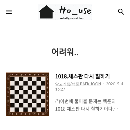
Ho_use
검
메뉴
어려워..
1018.체스판 다시 칠하기
알고리즘/백준 BAEK JOON
2020. 5. 4.
16:27
(*)이번에 풀어볼 문제는 백준의
1018 체스판 다시 칠하기이다.
1018번: 체스판 다시 칠하기 첫째
줄에 N과 M이 주어진다. N과 M은 8