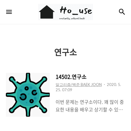
Ho_use
검
메뉴
연구소
14502.연구소
알고리즘/백준 BAEK JOON
2020. 5.
25. 07:09
이번 문제는 연구소이다. 꽤 많이 중
요한 내용을 배우고 상기할 수 있는
문제였다. 14502번: 연구소 인체에
치명적인 바이러스를 연구하던 연구