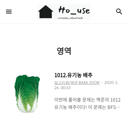
Ho_use
검
메뉴
영역
1012.유기농 배추
알고리즘/백준 BAEK JOON
2020. 5.
26. 00:33
이번에 풀어볼 문제는 백준의 1012
유기농 배추이다! 이 문제는 BFS나
DFS를 이용해서 풀면 되는데 역시
나 난이도는 높지않다. 여기서 배울