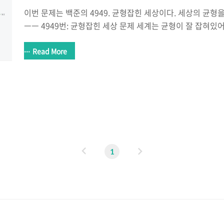
이번 문제는 백준의 4949. 균형잡힌 세상이다. 세상의 균형
ㅡㅡ 4949번: 균형잡힌 세상 문제 세계는 균형이 잘 잡혀있어야
둠 그리고 왼쪽 괄호와 오른쪽 괄호처럼 말이다. 정민이의 
을 때, 괄호들의 균형이 잘 맞춰져 있는지 판단하는 프로그램
Read More
포함되는 괄호는 소괄호("()") 와 대괄호("[]")로 2종류이고
건은 아래와 같다. 모든 왼쪽 소괄호("(")는 오른쪽 소괄호(")
모든 왼쪽 대괄호("[")는 오른쪽 대괄 www.acmicpc.ne
야하는 것은 언제나 그렇듯 예외처리이다. 입력부분과 예외처
이
다
1
전
음