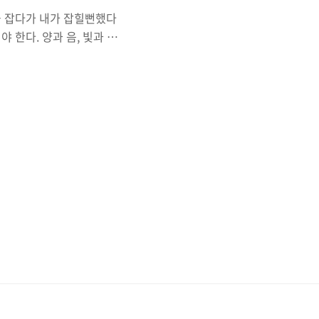
을 잡다가 내가 잡힐뻔했다
 한다. 양과 음, 빛과 어
임무는 어떤 문자열이 주어졌
을 짜는 것이다. 문자열에
, 문자열이 균형을 이루는 조
")와만 짝을 이뤄야 한다.
t 이번 문제에서 중점적으로 봐
리부분을 정신똑바로 차..