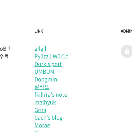
LINK
ADMI
B 7
gilgil
admi
 수료
Py0zz1 W0r1d
Dork's port
UMBUM
Dongmin
말라또
fkillrra's note
malhyuk
Grini
bach's blog
Morae