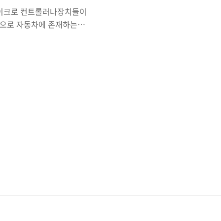
없이 마이크로 컨트롤러나장치들이
적으로 자동차에 존재하는
술이다. ( But, 최근엔 다양
해서 통신한다. 쉽게말해 0과
에 사용되는 전자 제어 장치를
niversal
신을 하였다. 하지만 UART 통