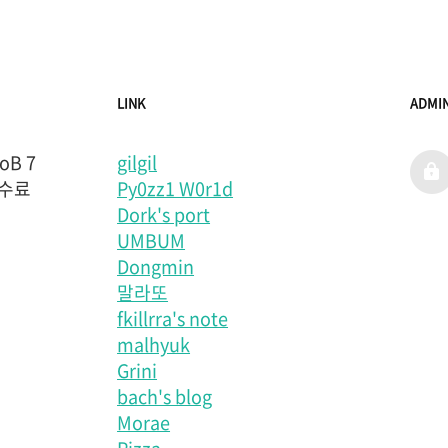
LINK
ADMI
B 7
gilgil
admi
 수료
Py0zz1 W0r1d
Dork's port
UMBUM
Dongmin
말라또
fkillrra's note
malhyuk
Grini
bach's blog
Morae