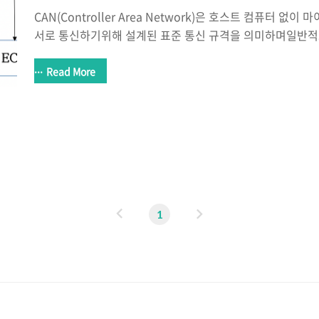
CAN(Controller Area Network)은 호스트 컴퓨터 
서로 통신하기위해 설계된 표준 통신 규격을 의미하며일반
ECU(Electronic Control Unit)라는모듈끼리 통신하는 기
한 산업에서 사용됨)dominant와 recessive 비트를 이용
Read More
1이다.* 정확한 내용은 여기를 참조하자 ** ECU : 자동차
의미 * 이러한 CAN통신은 초창기에는 비동기 직렬통신UART(U
Asynchronous Receiver/Transmitter)를이용해서 통
신의 경우 각각의모듈이 1:1로 통신을 한다는 단점이..
이
다
1
전
음