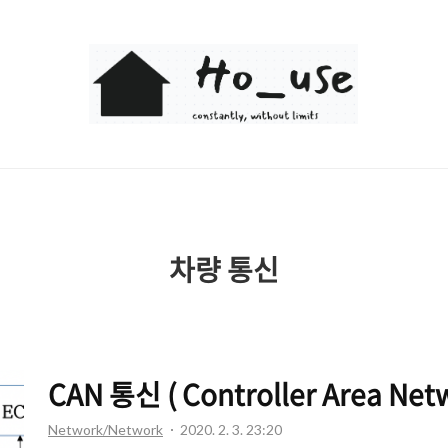
Ho_use
차량 통신
CAN 통신 ( Controller Area Netw
Network/Network
2020. 2. 3. 23:20