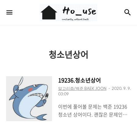
Ho_use
검
메뉴
청소년상어
19236.청소년상어
알고리즘/백준 BAEK JOON
2020. 9. 9.
03:09
이번에 풀어볼 문제는 백준 19236
청소년 상어이다. 괜찮은 문제인거
같다. 문제를 어느정도 풀면서 갑자
기 느낀 것인데 정답률은 난이도가