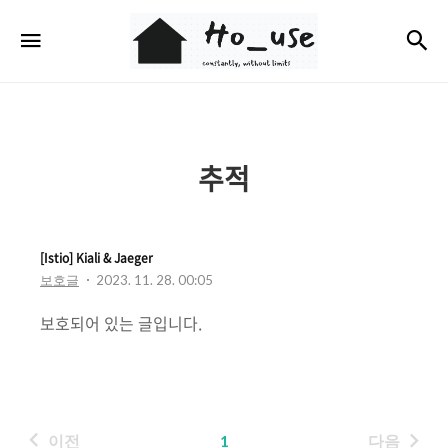
Ho_use
검
메뉴
추적
[Istio] Kiali & Jaeger
보호글
2023. 11. 28. 00:05
보호되어 있는 글입니다.
이전
1
다음