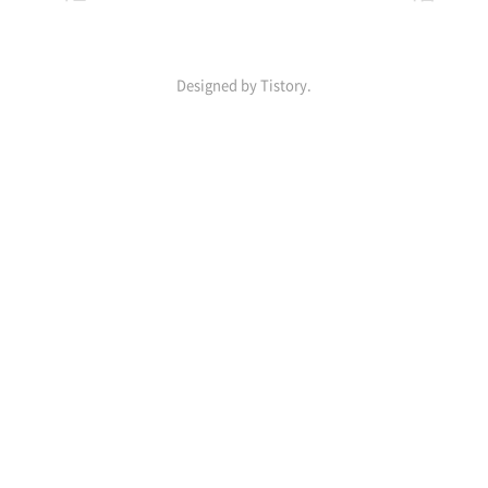
Designed by Tistory.
인
기
포
스
트
ABOUT
LINK
ADMIN
ME
admin
gilgil
#
Py0zz1
글
한
W0r1d
쓰