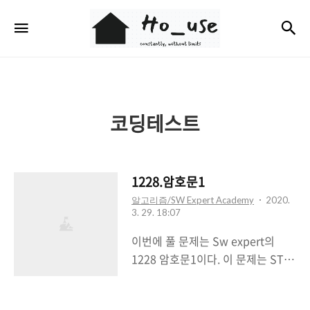
Ho_use
검
메뉴
코딩테스트
1228.암호문1
알고리즘/SW Expert Academy
2020.
3. 29. 18:07
이번에 풀 문제는 Sw expert의
1228 암호문1이다. 이 문제는 STL
list 사용법을 익히는데 도움이 되었
던 것 같다. 생각보다 오래걸렸고 그