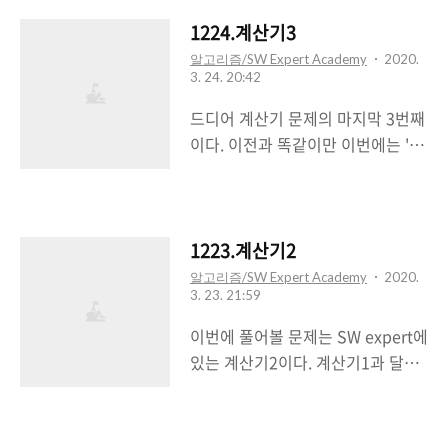
이유는 입력받는 부분에서 헤맸다..;;
또한 구현 시에 입력하는 방법에 대
1224.계산기3
해서도 생각을 다시해보게 되었다.
알고리즘/SW Expert Academy
2020.
3. 24. 20:42
입력을 구현하는 것도 굉장히 중요
하다는 것을 깨달았다. #include
드디어 계산기 문제의 마지막 3번째
#include using namespace std;
이다. 이전과 똑같이만 이번에는 '('
int main() { for(int e=1; e> n; //
와 ')'가 등장해서 살짝 다른 계산이
입력 for(int i=0; i> a; // 하나씩 받
필요했다. 괄호는 무조건 넣어주고
아서 ans.push_back(a); // list에
괄호의 짝이 맞아떨어지게되면 스택
넣어준다 } int m; // 명령어 갯수
에 저장된 괄호의 모든 연산자를
1223.계산기2
cin >> m; // 입력 for(int i=0; i> b;
pop해야한다는 것이 특징이었다.
알고리즘/SW Expert Academy
2020.
// 입력받아서 다음 걸 받도..
3. 23. 21:59
생각보다 오랜시간이 걸리지 않은
문제였다. 물론 나보다 간단하게 푼
이번에 풀어볼 문제는 SW expert에
사람도 많을 것이라고 생각한다. 하
있는 계산기2이다. 계산기1과 달라
지만 스스로 생각하면서 뚝딱 풀어
진 점은 예상했던대로 예외처리가
낸 것에 의의를 두어야겠다.
늘어나 '+' 뿐아니라 '*'도 비교해야
#include #include #include
한다는 것이다. 역시나 예외처리를