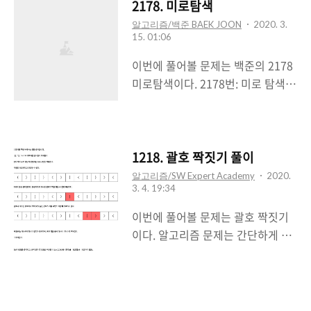
다. 정점과 연결된 간선에는 방향이
2178. 미로탐색
char v; for(int i=0; i
존재했다는 것이 바로 이 문제의 포
알고리즘/백준 BAEK JOON
2020. 3.
15. 01:06
인트다! #include #include
#include #define MAX 101 // 주
이번에 풀어볼 문제는 백준의 2178
의 -> 나는 배열을 0이 아닌 1부터
미로탐색이다. 2178번: 미로 탐색
적용했다. 그러므로 101 using
첫째 줄에 두 정수 N, M(2 ≤ N, M
namespace std; int n; // 정점의
≤ 100)이 주어진다. 다음 N개의 줄
수 int arr[MAX][MAX]; // Map
에는 M개의 정수로 미로가 주어진
bool check[MAX]; // 방문확인
다. 각각의 수들은 붙어서 입력으로
1218. 괄호 짝짓기 풀이
void dfs(int a){ stack s;
주어진다. www.acmicpc.net DFS
알고리즘/SW Expert Academy
2020.
s.push(a); // n번째 줄 내용 int v =
3. 4. 19:34
를 이용하여 문제를 풀었다.
s.top(); // 해당 스..
#include #include using
이번에 풀어볼 문제는 괄호 짝짓기
namespace std; #define MAX
이다. 알고리즘 문제는 간단하게 풀
100 int dx[4]={-1,1,0,0};// X 좌표
이만 적도록 하려고 한다. 대충 이러
이동범위 int dy[4]={0,0,-1,1};// Y
한 문제이다. * 이번 문제를 풀면서
좌표 이동범위 // -> 상하좌우 int
중요하게 기억해야할 내용 * 1.
arr[MAX][MAX]; // 미로 int n, m;
stack 사용법과 다음 테스트 케이스