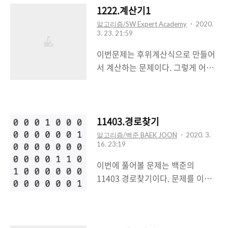
#include using namespace std;
잘해주면 쉽게 풀 수 있을 것 같다.
1222.계산기1
int main() { int n; for(int k=1; k>
나는 연산자의 경우 Stack에 넣고
알고리즘/SW Expert Academy
2020.
n; string str; cin >> str; stack s; //
3. 23. 21:59
피연산자는 Queue에 넣어서 계산
피연산자들이 담길 stack queue q;
하도록 했다. 후위계산법의 방식은
이번문제는 후위계산식으로 만들어
//..
다른 블로그에 많으니 참고하면 될
서 계산하는 문제이다. 그렇게 어려
거 같다. #include #include
운 난이도는 아니였다. 후위계산법
#include using namespace std;
을 제대로 이해하고 문제를 풀면된
int main() { int n; for(int k=1; k>
다. 연산자가 '+' 만 주어졌기 때문에
n; string str; // 문자열 입력 cin >>
예외처리할게 많지 않았다. 아마 문
11403.경로찾기
str; stack s; // 연산자 저장공간
제에 숫자가 붙은걸로봐서 앞으로
알고리즘/백준 BAEK JOON
2020. 3.
queue q; // 피연산자 및 후위계산
16. 23:19
연산자들이 추가될 것 같은 예감이
식이 완성될 공간 for(..
든다ㅋㅋㅋ 허접한 코드로 일단 푸
이번에 풀어볼 문제는 백준의
는 것에 의의를 두었다. #include
11403 경로찾기이다. 문제를 이해
#include #include #include
하는게 어려웠던거 같다. 크흠... 이
using namespace std; int main()
해력을 기르자!! 해당 문제는 정점이
{ int n; for(int k=1; k> n; string
갈 수 있는 경로를 물어보는 문제였
str; cin >> str; stack s1; queues2;