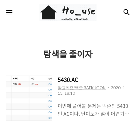
Ho_use
검
메뉴
탐색을 줄이자
5430.AC
알고리즘/백준 BAEK JOON
2020. 4.
13. 18:10
이번에 풀어볼 문제는 백준의 5430
번 AC이다. 난이도가 많이 어렵기보
단 센스가 필요한 거 같다. 문제를 보
도록 하자. .....?????? 5430번: AC